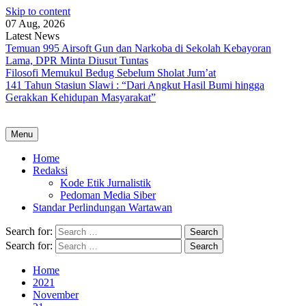
Skip to content
07 Aug, 2026
Latest News
Temuan 995 Airsoft Gun dan Narkoba di Sekolah Kebayoran
Lama, DPR Minta Diusut Tuntas
Filosofi Memukul Bedug Sebelum Sholat Jum’at
141 Tahun Stasiun Slawi : “Dari Angkut Hasil Bumi hingga
Gerakkan Kehidupan Masyarakat”
Menu
Home
Redaksi
Kode Etik Jurnalistik
Pedoman Media Siber
Standar Perlindungan Wartawan
Search for:
Search for:
Home
2021
November