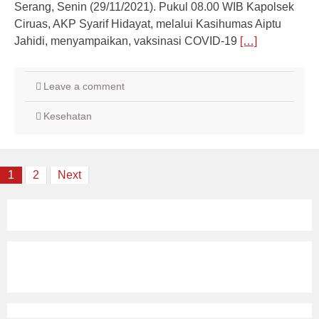
Serang, Senin (29/11/2021). Pukul 08.00 WIB Kapolsek
Ciruas, AKP Syarif Hidayat, melalui Kasihumas Aiptu
Jahidi, menyampaikan, vaksinasi COVID-19
[…]
Leave a comment
Kesehatan
Posts
1
2
Next
navigation