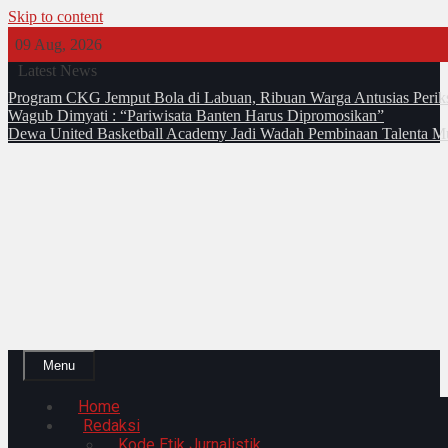
Skip to content
09 Aug, 2026
Latest News
Program CKG Jemput Bola di Labuan, Ribuan Warga Antusias Perik
Wagub Dimyati : “Pariwisata Banten Harus Dipromosikan”
Dewa United Basketball Academy Jadi Wadah Pembinaan Talenta M
Menu
Home
Redaksi
Kode Etik Jurnalistik