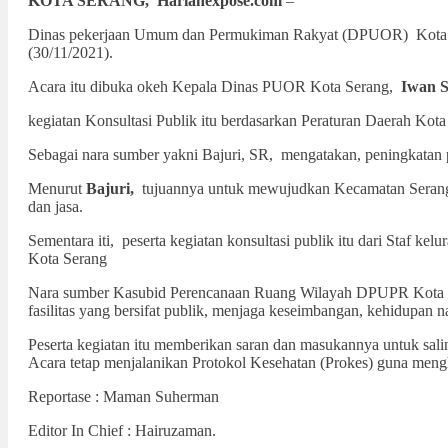
KOTA SERANG,
Harianexpose.com
–
Dinas pekerjaan Umum dan Permukiman Rakyat (DPUOR) Kota Sera
(30/11/2021).
Acara itu dibuka okeh Kepala Dinas PUOR Kota Serang,
Iwan S
kegiatan Konsultasi Publik itu berdasarkan Peraturan Daerah K
Sebagai nara sumber yakni Bajuri, SR, mengatakan, peningkatan p
Menurut
Bajuri,
tujuannya untuk mewujudkan Kecamatan Serang d
dan jasa.
Sementara iti, peserta kegiatan konsultasi publik itu dari Staf
Kota Serang
Nara sumber Kasubid Perencanaan Ruang Wilayah DPUPR Kota Ser
fasilitas yang bersifat publik, menjaga keseimbangan, kehidupan 
Peserta kegiatan itu memberikan saran dan masukannya untuk salin
Acara tetap menjalanikan Protokol Kesehatan (Prokes) guna mengh
Reportase : Maman Suherman
Editor In Chief : Hairuzaman.