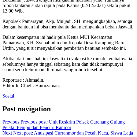
roboh lantaran sudah rapuh pada Kamis (02/12/2021) sekira pukul
13.00 Wib.
Kapolsek Pamarayan, Akp. Muljadi, SH. mengungkapkan, semoga
dengan bantuan ini bisa membantu dan meringankan beban Jaswati.
Dalam kesempatan ini hadir pula Ketua MUI Kecamatan
Pamarayan, KH. Syehabudin dan Kepala Desa Kampung Baru,
Urdin, yang turut menyaksikan pemberian bantuan sembako ini.
Akibat dari musibah ini Jaswati di evakuasi ke rumah kerabatnya ia
sebelumnya hanya tinggal sebatang kara dan tidak mempunyai
suami serta keturunan di rumah yang roboh tersebut.
Reportase : Ahmadin.
Editor In Chief : Hairuzaman.
Sosial
Post navigation
Previous
Previous post:
Unit Reskrim Polsek Carenang Gulung
Pelaku Penipu dan Pencuri Ranmor
Next
Next post:
Antisipasi Curranmor dan Pecah Kaca, Siswa Latja