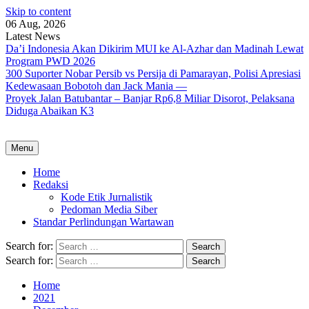
Skip to content
06 Aug, 2026
Latest News
Da’i Indonesia Akan Dikirim MUI ke Al-Azhar dan Madinah Lewat
Program PWD 2026
300 Suporter Nobar Persib vs Persija di Pamarayan, Polisi Apresiasi
Kedewasaan Bobotoh dan Jack Mania —
Proyek Jalan Batubantar – Banjar Rp6,8 Miliar Disorot, Pelaksana
Diduga Abaikan K3
Menu
Home
Redaksi
Kode Etik Jurnalistik
Pedoman Media Siber
Standar Perlindungan Wartawan
Search for:
Search for:
Home
2021