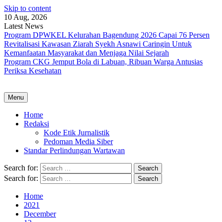
Skip to content
10 Aug, 2026
Latest News
Program DPWKEL Kelurahan Bagendung 2026 Capai 76 Persen
Revitalisasi Kawasan Ziarah Syekh Asnawi Caringin Untuk
Kemanfaatan Masyarakat dan Menjaga Nilai Sejarah
Program CKG Jemput Bola di Labuan, Ribuan Warga Antusias
Periksa Kesehatan
Menu
Home
Redaksi
Kode Etik Jurnalistik
Pedoman Media Siber
Standar Perlindungan Wartawan
Search for:
Search for:
Home
2021
December