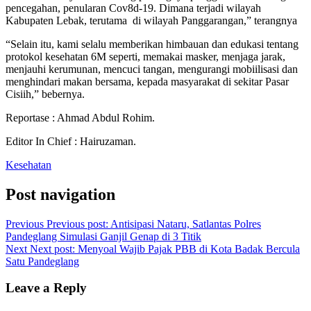
pencegahan, penularan Cov8d-19. Dimana terjadi wilayah
Kabupaten Lebak, terutama di wilayah Panggarangan,” terangnya
“Selain itu, kami selalu memberikan himbauan dan edukasi tentang
protokol kesehatan 6M seperti, memakai masker, menjaga jarak,
menjauhi kerumunan, mencuci tangan, mengurangi mobiilisasi dan
menghindari makan bersama, kepada masyarakat di sekitar Pasar
Cisiih,” bebernya.
Reportase : Ahmad Abdul Rohim.
Editor In Chief : Hairuzaman.
Kesehatan
Post navigation
Previous
Previous post:
Antisipasi Nataru, Satlantas Polres
Pandeglang Simulasi Ganjil Genap di 3 Titik
Next
Next post:
Menyoal Wajib Pajak PBB di Kota Badak Bercula
Satu Pandeglang
Leave a Reply