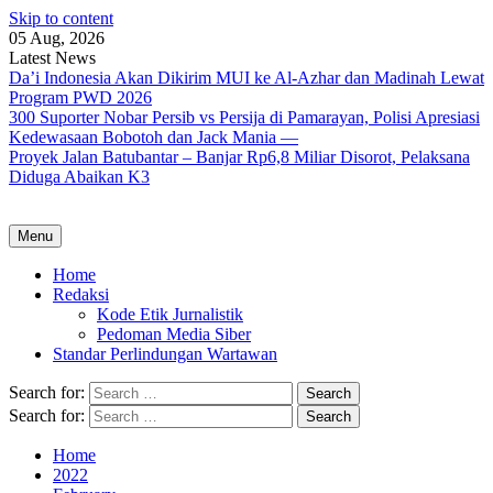
Skip to content
05 Aug, 2026
Latest News
Da’i Indonesia Akan Dikirim MUI ke Al-Azhar dan Madinah Lewat
Program PWD 2026
300 Suporter Nobar Persib vs Persija di Pamarayan, Polisi Apresiasi
Kedewasaan Bobotoh dan Jack Mania —
Proyek Jalan Batubantar – Banjar Rp6,8 Miliar Disorot, Pelaksana
Diduga Abaikan K3
Menu
Home
Redaksi
Kode Etik Jurnalistik
Pedoman Media Siber
Standar Perlindungan Wartawan
Search for:
Search for:
Home
2022