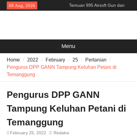
Skip
Temuan 995 Airsoft Gun dan
08 Aug, 2026
to
Narkoba di Sekolah Kebayoran
content
Lama, DPR Minta Diusut
Tuntas
Filosofi Memukul Bedug
Sebelum Sholat Jum’at
141 Tahun Stasiun Slawi : “Dari
Menu
Angkut Hasil Bumi hingga
Gerakkan Kehidupan
Home
2022
February
25
Pertanian
Masyarakat”
Pengurus DPP GANN Tampung Keluhan Petani di
Temanggung
Pengurus DPP GANN
Tampung Keluhan Petani di
Temanggung
February 25, 2022
Redaksi