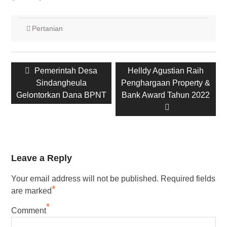
Pertanian
Post
Previous
Pemerintah Desa
Next
Helldy Agustian Raih
navigation
post:
Sindangheula
Penghargaan Property &
post:
Gelontorkan Dana BPNT
Bank Award Tahun 2022
Leave a Reply
Your email address will not be published.
Required fields
*
are marked
*
Comment