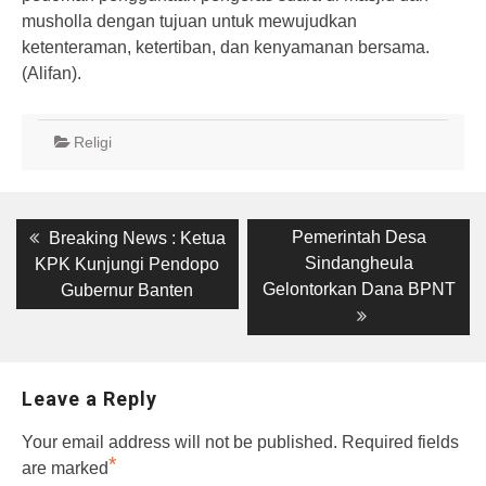
musholla dengan tujuan untuk mewujudkan
ketenteraman, ketertiban, dan kenyamanan bersama.
(Alifan).
Religi
Post
Previous
Next
Pemerintah Desa
Breaking News : Ketua
post:
post:
navigation
Sindangheula
KPK Kunjungi Pendopo
Gelontorkan Dana BPNT
Gubernur Banten
Leave a Reply
Your email address will not be published.
Required fields
*
are marked