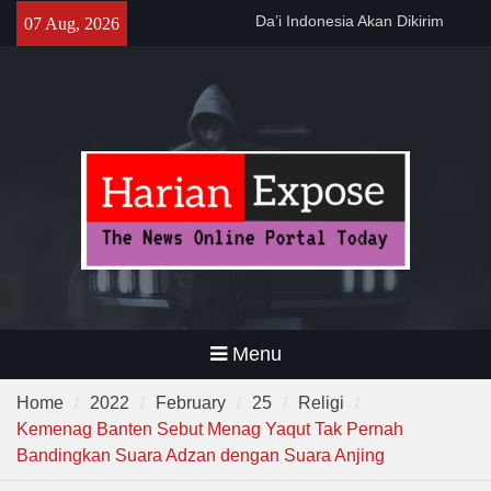
MUI ke Al-Azhar dan Madinah
Skip
07 Aug, 2026
Lewat Program PWD 2026
to
300 Suporter Nobar Persib vs
content
Persija di Pamarayan, Polisi
Apresiasi Kedewasaan
Bobotoh dan Jack Mania —
Pemprov Banten Dukung
Gerakan Irigasi Bersih
Kementerian PU
Menu
Home
2022
February
25
Religi
Kemenag Banten Sebut Menag Yaqut Tak Pernah
Bandingkan Suara Adzan dengan Suara Anjing