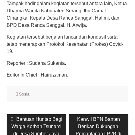
Tampak hadir dalam kegiatan tersebut antara lain, Ketua
Dharma Wanita Kabupaten Serang, Ibu Camat
Cinangka, Kepala Desa Ranca Sanggal, Halimi, dan
BPD Desa Ranca Sanggal, H. Arwija.
Kegiatan tersebut berjalan lancar dan kondusif ssrta
tetap menerapkan Protokol Kesehatan (Prokes) Covid-
19.
Reporter : Sudana Sukanta.
Editor In Chief : Hairuzaman.
Sosial
Post
Previous
Bantuan Huntap Bagi
Next
Kanwil BPN Banten
navigation
Warga Korban Tsunami
post:
post:
Berikan Dukungan
di Desa Sumber Jaya
Pemantapan LP2B di