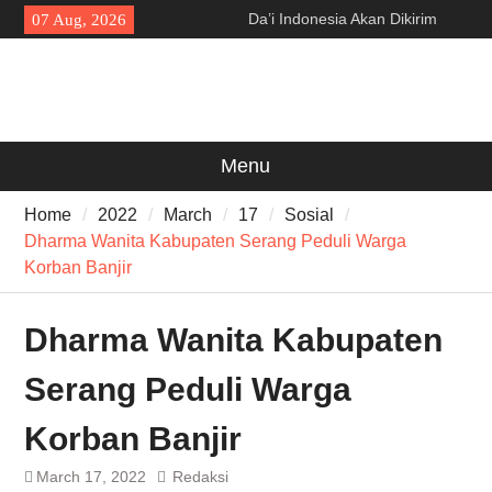
Skip
Da’i Indonesia Akan Dikirim
07 Aug, 2026
to
MUI ke Al-Azhar dan Madinah
content
Lewat Program PWD 2026
300 Suporter Nobar Persib vs
Persija di Pamarayan, Polisi
Apresiasi Kedewasaan
Bobotoh dan Jack Mania —
Menu
Proyek Jalan Batubantar –
Banjar Rp6,8 Miliar Disorot,
Home
2022
March
17
Sosial
Pelaksana Diduga Abaikan K3
Dharma Wanita Kabupaten Serang Peduli Warga
Korban Banjir
Dharma Wanita Kabupaten
Serang Peduli Warga
Korban Banjir
March 17, 2022
Redaksi