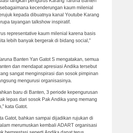
iasi langkah pengurus Karang Taruna Banten
tal sebagaimana kecenderungan kaum milenial
 merujuk kepada dibuatnya kanal Youtube Karang
upa tayangan talkshow inspiratif.
s representative kaum milenial karena basis
ta lebih banyak bergerak di bidang social,”
 Taruna Banten Yan Gatot S mengatakan, semua
anten dan mendapat apresiasi Andika tersebut
a yang sangat menginspirasi dan sosok pimpinan
angsung mengurusi organisasinya.
ahkan baru di Banten, 3 periode kepengurusan
tidak lepas dari sosok Pak Andika yang memang
,” kata Gatot.
ta Gatot, bahkan sampai dijadikan rujukan di
 dalam merumuskan kembali ADART organisasi
 berprestasi seperti Andika dapat terus