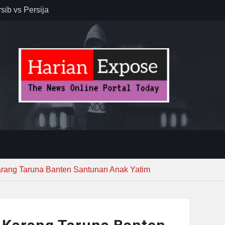
r – Banjar
elaksana
kirim MUI ke
Lewat
rang Taruna Banten Santunan Anak Yatim