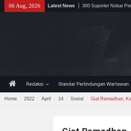
Mania —
Skip
06 Aug, 2026
Latest News
Proyek Jalan Batubanta
to
Rp6,8 Miliar Disorot, P
content
Diduga Abaikan K3
Da’i Indonesia Akan Di
Al-Azhar dan Madinah 
Program PWD 2026
Home
Redaksi
Standar Perlindungan Wartawan
Home
2022
April
14
Sosial
Giat Ramadhan, Ka