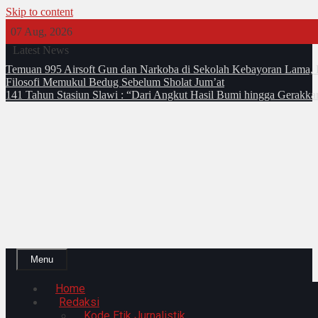
Skip to content
07 Aug, 2026
Latest News
Temuan 995 Airsoft Gun dan Narkoba di Sekolah Kebayoran Lama, 
Filosofi Memukul Bedug Sebelum Sholat Jum’at
141 Tahun Stasiun Slawi : “Dari Angkut Hasil Bumi hingga Gerakk
Menu
Home
Redaksi
Kode Etik Jurnalistik