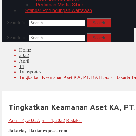
Pedoman Media Siber
Standar Perlindungan Wartawan
Search for:
Search for:
Home
2022
April
14
Transportasi
Tingkatkan Keamanan Aset KA, PT. KAI Daop 1 Jakarta T
Tingkatkan Keamanan Aset KA, PT.
April 14, 2022
April 14, 2022
Redaksi
Jakarta,
Harianexpose. com
–