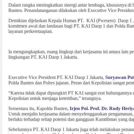
Dalam rangka meningkatkan sinergi antar lembaga, khususnya di
Banten. Penandatanganan dilakukan oleh Executive Vice Presiden
Demikian dijelaskan Kepala Humas PT. KAI (Pwesero) Daop 1 
komitmen awal dan landasan bagi PT. KAI Daop 1 dan Polda Bant
layanan perkeretaapian.
Ia mengungkapkan, ruang lingkup dari kerjasama ini antara lain 
lingkungan PT. KAI Daop 1 Jakarta.
Executive Vice President PT. KAI Daop 1 Jakarta,
Suryawan
Pu
Polda Banten dan Polres jajaran. Peran dari Kepolisian sangat pe
“Karena tidak dapat dipungkiri PT KAI sangat erat hubungannya d
Kepolisian untuk menjaga ketertiban,” terangnya.
Sementara itu, Kapolda Banten,
Irjen
Pol.
Prof.
Dr.
Rudy
Heriy
Untuk menjalin kerjasama dalam menyelenggarakan pengamanan, m
berlaku terhadap setiap potensi dan gangguan Kamtibmas yang da
Sebelumnya PT. KAI Daop 1 Jakarta juga telah melakukan penanda