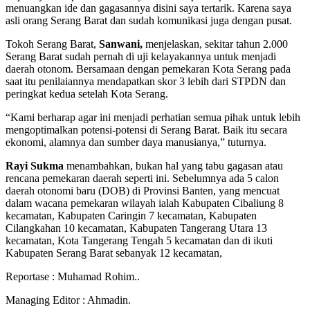
menuangkan ide dan gagasannya disini saya tertarik. Karena saya
asli orang Serang Barat dan sudah komunikasi juga dengan pusat.
Tokoh Serang Barat,
Sanwani,
menjelaskan, sekitar tahun 2.000
Serang Barat sudah pernah di uji kelayakannya untuk menjadi
daerah otonom. Bersamaan dengan pemekaran Kota Serang pada
saat itu penilaiannya mendapatkan skor 3 lebih dari STPDN dan
peringkat kedua setelah Kota Serang.
“Kami berharap agar ini menjadi perhatian semua pihak untuk lebih
mengoptimalkan potensi-potensi di Serang Barat. Baik itu secara
ekonomi, alamnya dan sumber daya manusianya,” tuturnya.
Rayi Sukma
menambahkan, bukan hal yang tabu gagasan atau
rencana pemekaran daerah seperti ini. Sebelumnya ada 5 calon
daerah otonomi baru (DOB) di Provinsi Banten, yang mencuat
dalam wacana pemekaran wilayah ialah Kabupaten Cibaliung 8
kecamatan, Kabupaten Caringin 7 kecamatan, Kabupaten
Cilangkahan 10 kecamatan, Kabupaten Tangerang Utara 13
kecamatan, Kota Tangerang Tengah 5 kecamatan dan di ikuti
Kabupaten Serang Barat sebanyak 12 kecamatan,
Reportase : Muhamad Rohim..
Managing Editor : Ahmadin.