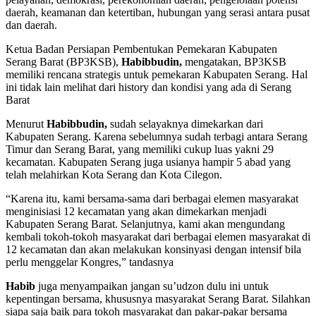
daerah, keamanan dan ketertiban, hubungan yang serasi antara pusat
dan daerah.
Ketua Badan Persiapan Pembentukan Pemekaran Kabupaten
Serang Barat (BP3KSB),
Habibbudin,
mengatakan, BP3KSB
memiliki rencana strategis untuk pemekaran Kabupaten Serang. Hal
ini tidak lain melihat dari history dan kondisi yang ada di Serang
Barat
Menurut
Habibbudin,
sudah selayaknya dimekarkan dari
Kabupaten Serang. Karena sebelumnya sudah terbagi antara Serang
Timur dan Serang Barat, yang memiliki cukup luas yakni 29
kecamatan. Kabupaten Serang juga usianya hampir 5 abad yang
telah melahirkan Kota Serang dan Kota Cilegon.
“Karena itu, kami bersama-sama dari berbagai elemen masyarakat
menginisiasi 12 kecamatan yang akan dimekarkan menjadi
Kabupaten Serang Barat. Selanjutnya, kami akan mengundang
kembali tokoh-tokoh masyarakat dari berbagai elemen masyarakat di
12 kecamatan dan akan melakukan konsinyasi dengan intensif bila
perlu menggelar Kongres,” tandasnya
Habib
juga menyampaikan jangan su’udzon dulu ini untuk
kepentingan bersama, khususnya masyarakat Serang Barat. Silahkan
siapa saja baik para tokoh masyarakat dan pakar-pakar bersama