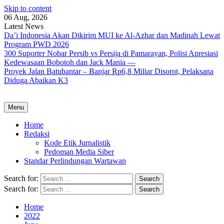
Skip to content
06 Aug, 2026
Latest News
Da’i Indonesia Akan Dikirim MUI ke Al-Azhar dan Madinah Lewat
Program PWD 2026
300 Suporter Nobar Persib vs Persija di Pamarayan, Polisi Apresiasi
Kedewasaan Bobotoh dan Jack Mania —
Proyek Jalan Batubantar – Banjar Rp6,8 Miliar Disorot, Pelaksana
Diduga Abaikan K3
Menu
Home
Redaksi
Kode Etik Jurnalistik
Pedoman Media Siber
Standar Perlindungan Wartawan
Search for:
Search for:
Home
2022