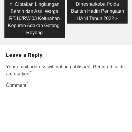
Post
Previous
Next
Dirresnarkoba Polda
Ciptakan Lingkungan
post:
post:
navigation
Banten Hadiri Peringatan
Bersih dan Asri. Warga
RT.10/RW.03 Kelurahan
HANI Tahun 2022
Kepuren Adakan Gotong-
Royong
Leave a Reply
Your email address will not be published.
Required fields
*
are marked
*
Comment