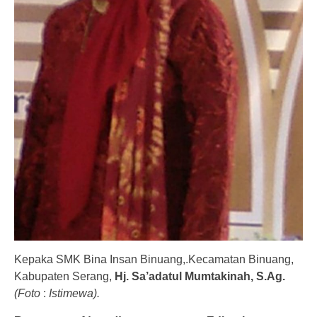
Kepaka SMK Bina Insan Binuang,.Kecamatan Binuang,
Kabupaten Serang,
Hj. Sa’adatul Mumtakinah, S.Ag.
(Foto
:
Istimewa).