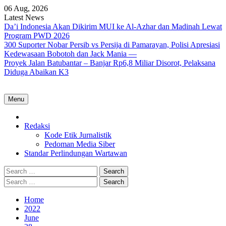
Skip
06 Aug, 2026
to
Latest News
content
Da’i Indonesia Akan Dikirim MUI ke Al-Azhar dan Madinah Lewat
Program PWD 2026
300 Suporter Nobar Persib vs Persija di Pamarayan, Polisi Apresiasi
Kedewasaan Bobotoh dan Jack Mania —
Proyek Jalan Batubantar – Banjar Rp6,8 Miliar Disorot, Pelaksana
Diduga Abaikan K3
Menu
Home
Redaksi
Kode Etik Jurnalistik
Pedoman Media Siber
Standar Perlindungan Wartawan
Search
for:
Search
for:
Home
2022
June