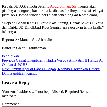
Kepala SD AGIS Kota Serang,
Abdurohman, SE,
mengatakan,
pihaknya mengucapkan terima kasih atas diraihnya prestasi sebagai
juara ke-3, lomba sekolah bersih dan sehat, tingkat Kota Serang.
“Kepada Bapak Kadis Dikbud Kota Serang, Bapak Sekdis Dikbud
dan Kabid SD Dindikbud Kota Serang, saya ucapkan terina kasih,”
bebernya.
Reportase / Maman S. / Ahmadin.
Editor In Chief : Hairuzaman.
Pendidikan
Post
Previous
Previous
Camat Cilengkrang Hadiri Wisuda Angkatan II Hafidz Al-
post:
Qur’an di PQBS
navigation
Next
Next
Pimpin Apel di Lapas Cilegon, Kadivpas Tekankan Deteksi
post:
Dini Gangguan Kamtib
Leave a Reply
Your email address will not be published.
Required fields are
marked
*
Comment
*