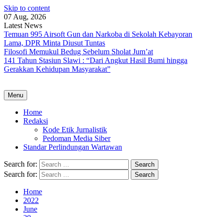
Skip to content
07 Aug, 2026
Latest News
Temuan 995 Airsoft Gun dan Narkoba di Sekolah Kebayoran
Lama, DPR Minta Diusut Tuntas
Filosofi Memukul Bedug Sebelum Sholat Jum’at
141 Tahun Stasiun Slawi : “Dari Angkut Hasil Bumi hingga
Gerakkan Kehidupan Masyarakat”
Menu
Home
Redaksi
Kode Etik Jurnalistik
Pedoman Media Siber
Standar Perlindungan Wartawan
Search for:
Search for:
Home
2022
June