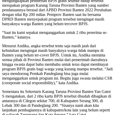
mengungkapkan pemberian BPJS gratis seumur hidup tersebut
merupakan program Karang Taruna Provinsi Banten yang sumber
pendanaannya berasal dari APBD Provinsi Banten 2022 Perubahan
dengan nilai Rp 200 miliar. Pemprov Banten saat itu bersama
DPRD Banten menyepakati program tersebut mengingat masih
banyaknya warga Banten yang belum tercover BPJS.
“Saat itu kami sepakat menganggarkan untuk 2 ribu penerima se-
Banten,” katanya.
Menurut Andika, angka tersebut tentu saja masih jauh dari
kebutuhan mengingat masih banyaknya warga tidak mampu di
Banten yang belum ter-cover BPJS. Untuk itu, Andika meminta
semua pihak di Provinsi Banten mulai dari pemerintah daerahnya
hingga swasta dapat bahu membahu untuk terus dapat membiayai
program BPJS gratis bagi warga yang kurang mampu tersebut. “Jadi
saya mendorong Pemkab Pandeglang bisa juga mulai
menganggarkan untuk program ini. Begitu juga swasta melalui CSR
(coorporate social responsibility),” kata Andika.
Sementara itu Sekretaris Karang Taruna Provinsi Banten Yan Gatot
S mengatakan, dari 2 ribu kartu BPJS tersebut dlsudah dibagikan di
antaranya di Cilegon sekitar 700, di Kabupaten Serang 300, di
Lebak 300 dan di Pandeglang 200. “Sisanya nanti akan kita
lanjutkan pembagiannya di kabupaten/kota lain yang belum seperti
di wilayah Tangerang dan Kota Serang,” kata Gatot.