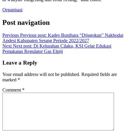
Organisasi
Post navigation
Previous
Previous post:
Kades Bunihara “Dijagokan” Nakhodai
Apdesi Kabupaten Serang Periode 2022/2027
Next
Next post:
Di Kelurahan Cilaku, KSI Gelar Edukasi
Pemakaian Regulator Gas Elpiji
Leave a Reply
Your email address will not be published.
Required fields are
marked
*
Comment
*