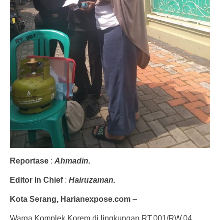
Reportase
:
Ahmadin.
Editor In Chief
:
Hairuzaman.
Kota Serang, Harianexpose.com
–
Warga Komplek Korem di lingkungan RT.001/RW.04