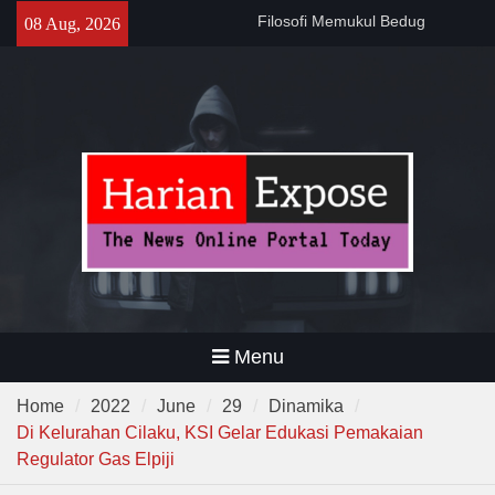
Sebelum Sholat Jum’at
Skip
08 Aug, 2026
141 Tahun Stasiun Slawi : “Dari
to
Angkut Hasil Bumi hingga
content
Gerakkan Kehidupan
Masyarakat”
Temuan 995 Airsoft Gun dan
Narkoba di Sekolah Kebayoran
Lama, DPR Minta Diusut
Tuntas
Menu
Home
2022
June
29
Dinamika
Di Kelurahan Cilaku, KSI Gelar Edukasi Pemakaian
Regulator Gas Elpiji