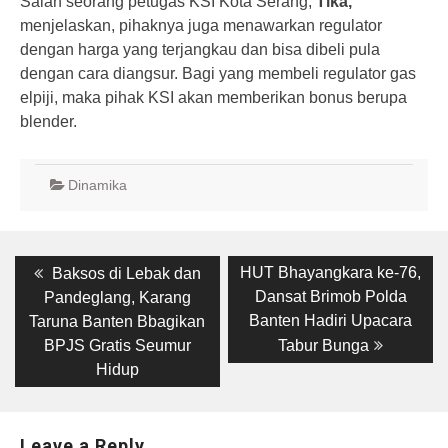
Salah seorang petugas KSI Kota Serang,
Tika,
menjelaskan, pihaknya juga menawarkan regulator
dengan harga yang terjangkau dan bisa dibeli pula
dengan cara diangsur. Bagi yang membeli regulator gas
elpiji, maka pihak KSI akan memberikan bonus berupa
blender.
Dinamika
Post
Previous
Next
HUT Bhayangkara ke-76,
Baksos di Lebak dan
post:
post:
navigation
Dansat Brimob Polda
Pandeglang, Karang
Banten Hadiri Upacara
Taruna Banten Bbagikan
BPJS Gratis Seumur
Tabur Bunga
Hidup
Leave a Reply