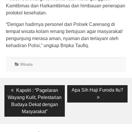
Kamtibmas dan Harkamtibmas dan himbauan penerapan
protokol kesehatan.
“Dengan hadirnya personel dari Polsek Carenang di
tempat wisata kolam renang bertujuan agar masyarakat/
pengunjung merasa aman, nyaman dan terlayani oleh
kehadiran Polisi,” ungkap Bripka Taufiq.
Wisata
Post
Previous
Next
Apa Sih Haji Furoda Itu?
Kapolri : “Pagelaran
post:
post:
navigation
Wayang Kulit, Pelestarian
Budaya Dekat dengan
Masyarakat”