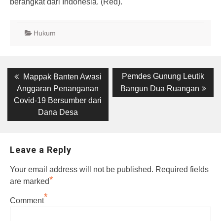
berangkat dari Indonesia. (Red).
Hukum
Post
Previous
Next
Pemdes Gunung Leutik
Mappak Banten Awasi
post:
post:
navigation
Anggaran Penanganan
Bangun Dua Ruangan
Covid-19 Bersumber dari
Dana Desa
Leave a Reply
Your email address will not be published.
Required fields
*
are marked
*
Comment