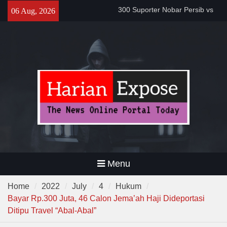
Bobotoh dan Jack Mania —
Skip
06 Aug, 2026
Proyek Jalan Batubantar –
to
Banjar Rp6,8 Miliar Disorot,
content
Pelaksana Diduga Abaikan K3
Da’i Indonesia Akan Dikirim
MUI ke Al-Azhar dan Madinah
Lewat Program PWD 2026
Menu
Home
2022
July
4
Hukum
Bayar Rp.300 Juta, 46 Calon Jema’ah Haji Dideportasi
Ditipu Travel “Abal-Abal”