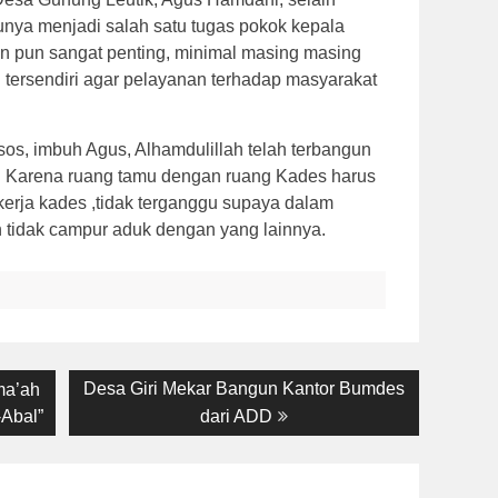
nya menjadi salah satu tugas pokok kepala
n pun sangat penting, minimal masing masing
n tersendiri agar pelayanan terhadap masyarakat
os, imbuh Agus, Alhamdulillah telah terbangun
. Karena ruang tamu dengan ruang Kades harus
kerja kades ,tidak terganggu supaya dalam
 tidak campur aduk dengan yang lainnya.
Next
Desa Giri Mekar Bangun Kantor Bumdes
ma’ah
post:
-Abal”
dari ADD