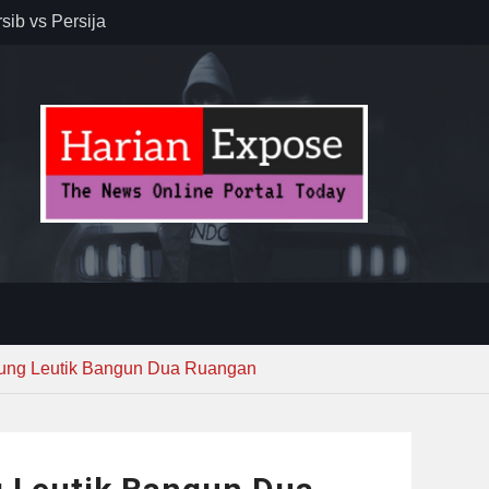
sib vs Persija
resiasi
dan Jack
r – Banjar
elaksana
kirim MUI ke
Lewat
ng Leutik Bangun Dua Ruangan