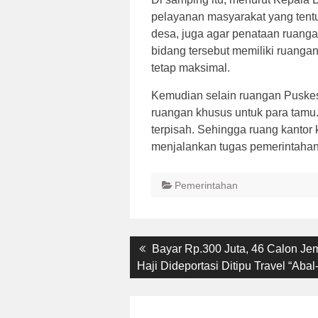
pelayanan masyarakat yang tentu
desa, juga agar penataan ruanga
bidang tersebut memiliki ruanga
tetap maksimal.
Kemudian selain ruangan Puskes
ruangan khusus untuk para tamu
terpisah. Sehingga ruang kantor 
menjalankan tugas pemerintahan
Pemerintahan
Post
Previous
Bayar Rp.300 Juta, 46 Calon Je
post:
Haji Dideportasi Ditipu Travel “Abal
navigation