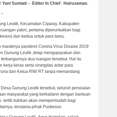
/
Yani
Sumiati
–
Editor In Chief
:
Hairuzaman.
–
ng Leutik, Kecamatan Ciparay, Kabupaten
uangan yakni, pertama diperuntukkan bagi
kesos) dan kedua untuk para tamu.
ih maraknya pandemi Corona Virus Disaise 2019
es Gunung Leutik ,tetap mengupayakan dan
terbangunnya dua ruangan tersebut. Hal itu
kerja keras serta sinergitas antar para
aruna dan Ketua RW/ RT tanpa memandang
esa Gunung Leutik tersebut, seluruh persoalan
an masyarakat yang berkaitann dengan bantuan
ik. tertib bahkan akan mempermudah bagi
tarnya, terutama pihak Puskesos.
Desa Gunung Leutik, Agus Hamdani, selain