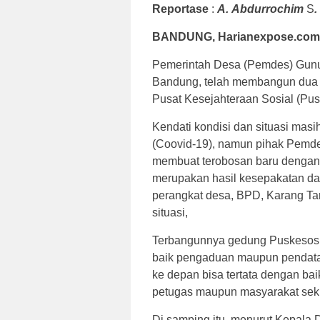
Reportase
:
A.
Abdurrochim
S
.
BANDUNG, Harianexpose.com
Pemerintah Desa (Pemdes) Gunu
Bandung, telah membangun dua r
Pusat Kesejahteraan Sosial (Pus
Kendati kondisi dan situasi mas
(Coovid-19), namun pihak Pemd
membuat terobosan baru dengan 
merupakan hasil kesepakatan dan 
perangkat desa, BPD, Karang T
situasi,
Terbangunnya gedung Puskesos D
baik pengaduan maupun pendata
ke depan bisa tertata dengan ba
petugas maupun masyarakat seki
Di samping itu, menurut Kepala 