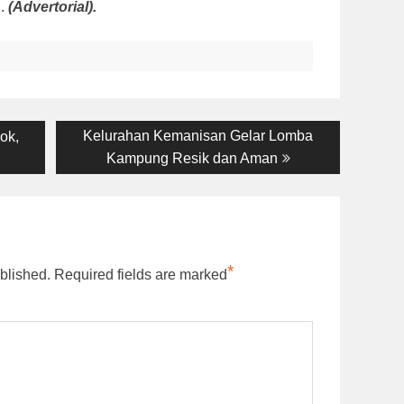
i.
(Advertorial).
Next
Kelurahan Kemanisan Gelar Lomba
ok,
post:
I
Kampung Resik dan Aman
*
blished.
Required fields are marked