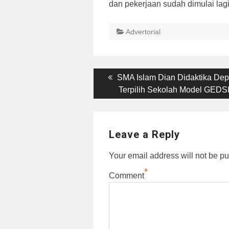
dan pekerjaan sudah dimulai lag
Advertorial
Post
Previous
SMA Islam Dian Didaktika Dep
post:
Terpilih Sekolah Model GEDS
navigation
Leave a Reply
Your email address will not be pu
*
Comment