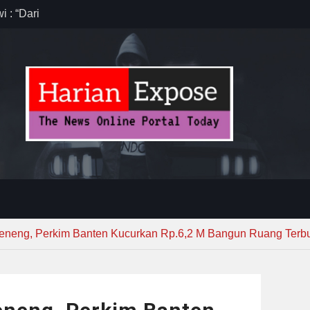
”
anten,
 Efisiensi
ug Sebelum
eneng, Perkim Banten Kucurkan Rp.6,2 M Bangun Ruang Terbu