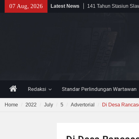
Skip
Kehidupan Masyarakat
07 Aug, 2026
Latest News
to
Sinergi dengan Bank B
content
Pemkot Cilegon Dorong
Keuangan Daerah
Filosofi Memukul Bed
Sholat Jum’at
Home
Redaksi
Standar Perlindungan Wartawan
Home
2022
July
5
Advertorial
Di Desa Rancas