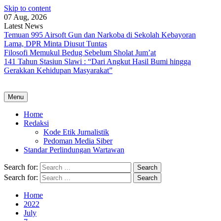
Skip to content
07 Aug, 2026
Latest News
Temuan 995 Airsoft Gun dan Narkoba di Sekolah Kebayoran
Lama, DPR Minta Diusut Tuntas
Filosofi Memukul Bedug Sebelum Sholat Jum’at
141 Tahun Stasiun Slawi : “Dari Angkut Hasil Bumi hingga
Gerakkan Kehidupan Masyarakat”
Menu
Home
Redaksi
Kode Etik Jurnalistik
Pedoman Media Siber
Standar Perlindungan Wartawan
Search for:
Search for:
Home
2022
July