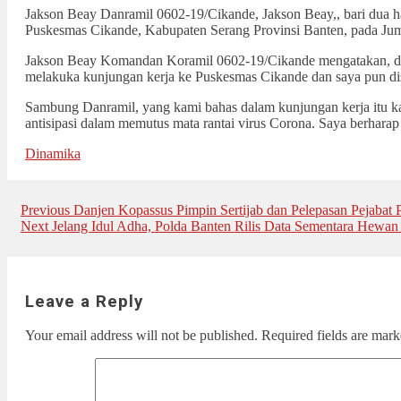
Jakson Beay Danramil 0602-19/Cikande, Jakson Beay,, bari dua h
Puskesmas Cikande, Kabupaten Serang Provinsi Banten, pada Jum’
Jakson Beay Komandan Koramil 0602-19/Cikande mengatakan, di 
melakuka kunjungan kerja ke Puskesmas Cikande dan saya pun di
Sambung Danramil, yang kami bahas dalam kunjungan kerja itu ka
antisipasi dalam memutus mata rantai virus Corona. Saya berharap
Dinamika
Post
Previous
Previous
Danjen Kopassus Pimpin Sertijab dan Pelepasan Pejabat 
Next
post:
Next
Jelang Idul Adha, Polda Banten Rilis Data Sementara Hewa
navigation
post:
Leave a Reply
Your email address will not be published.
Required fields are mar