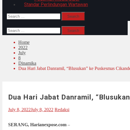
Standar Perlindungan Wartawan
Search
for:
Search
for:
Home
2022
July
8
Dinamika
Dua Hari Jabat Danramil, “Blusukan” ke Puskesmas Cikand
Dua Hari Jabat Danramil, “Blusuka
July 8, 2022
July 8, 2022
Redaksi
SERANG, Harianexpose.com
–