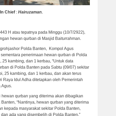
 In Chief
:
Hairuzaman.
443 H atau tepatnya pada Minggu (10/7/2922),
gan hewan qurban di Masjid Baiturrahman.
grohjashor Polda Banten, Kompol Agus
 sementara penerimaan hewan qurban di Polda
, 25 kambing, dan 1 kerbau, “Untuk data
ban di Polda Banten pada Sabtu (09/07) sekitar
i, 25 kambing, dan 1 kerbau, dan akan terus
ri Raya Idul Adha ditetapkan oleh Pemerintah
a Agus.
i hewan qurban yang diterima akan dibagikan
 Banten, “Nantinya, hewan qurban yang diterima
kan kepada masyarakat sekitar Polda Banten,
dan ada yang disembelih di Polda Banten,”