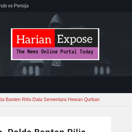
sib vs Persija
resiasi
dan Jack
r – Banjar
elaksana
kirim MUI ke
Lewat
lda Banten Rilis Data Sementara Hewan Qurban