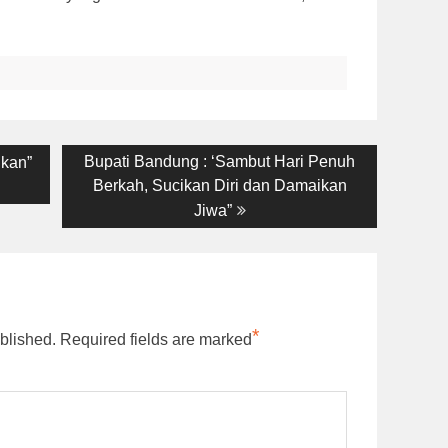
Next
Bupati Bandung : ‘Sambut Hari Penuh
ukan”
post:
Berkah, Sucikan Diri dan Damaikan
Jiwa”
*
blished.
Required fields are marked