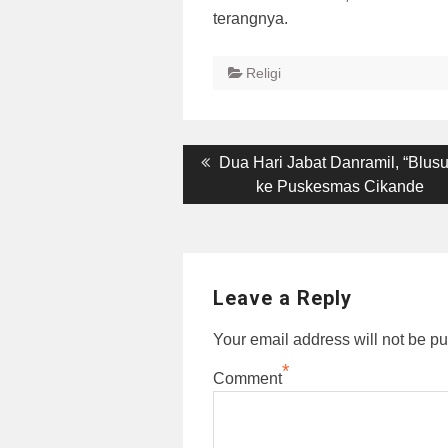
terangnya.
Religi
Post
Previous
Dua Hari Jabat Danramil, “Blus
post:
ke Puskesmas Cikande
navigation
Leave a Reply
Your email address will not be pu
*
Comment