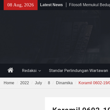
Skip
08 Aug, 2026
Latest News
Filosofi Memukul Bed
to
Sholat Jum’at
content
141 Tahun Stasiun Slawi
Angkut Hasil Bumi hin
Kehidupan Masyarakat
Temuan 995 Airsoft Gu
Narkoba di Sekolah K
Lama, DPR Minta Diusu
Home
Redaksi
Standar Perlindungan Wartawan
Home
2022
July
8
Dinamika
Koramil 0602-19/