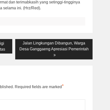
mat dan terimabkasih yang setinggi-tingginya
 selama ini. (Hrz/Red).
Next
Jalan Lingkungan Dibangun, Warga
igi
post:
Desa Ganggaeng Apresiasi Pemerintah
tas
*
blished.
Required fields are marked