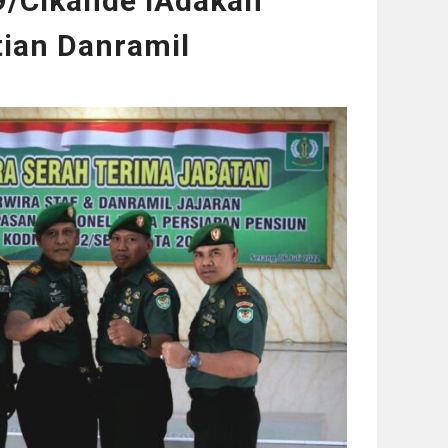
9/Cikande lAdakan
tian Danramil