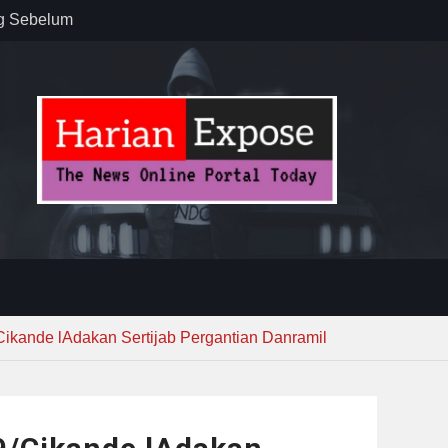
ug Sebelum
 : “Dari
gga Gerakkan
”
n dan
ebayoran
t Tuntas
Cikande lAdakan Sertijab Pergantian Danramil