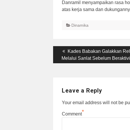
Danramil menyampaikan rasa hor
atas kerja sama dan dukungannya
Dinamika
Post
Previous
Kades Babakan Galakkan Rel
post:
Melalui Sanlat Sebelum Beraktivi
navigation
Leave a Reply
Your email address will not be pu
*
Comment