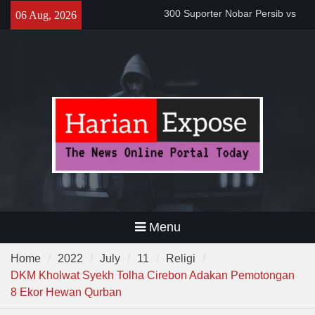
Skip
Proyek Jalan Batubantar –
06 Aug, 2026
to
Banjar Rp6,8 Miliar Disorot,
content
Pelaksana Diduga Abaikan K3
Da’i Indonesia Akan Dikirim
MUI ke Al-Azhar dan Madinah
Lewat Program PWD 2026
300 Suporter Nobar Persib vs
Persija di Pamarayan, Polisi
Apresiasi Kedewasaan
Bobotoh dan Jack Mania —
Menu
Home
2022
July
11
Religi
DKM Kholwat Syekh Tolha Cirebon Adakan Pemotongan
8 Ekor Hewan Qurban