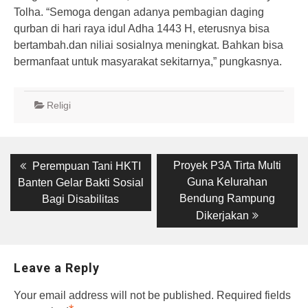
Tolha. “Semoga dengan adanya pembagian daging
qurban di hari raya idul Adha 1443 H, eterusnya bisa
bertambah.dan niliai sosialnya meningkat. Bahkan bisa
bermanfaat untuk masyarakat sekitarnya,” pungkasnya.
Religi
Post
Previous
Next
Proyek P3A Tirta Multi
Perempuan Tani HKTI
post:
post:
navigation
Guna Kelurahan
Banten Gelar Bakti Sosial
Bendung Rampung
Bagi Disabilitas
Dikerjakan
Leave a Reply
Your email address will not be published.
Required fields