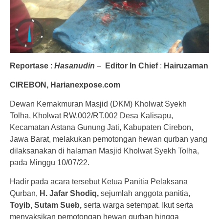
Reportase
:
Hasanudin
–
Editor In Chief
:
Hairuzaman
CIREBON, Harianexpose.com
Dewan Kemakmuran Masjid (DKM) Kholwat Syekh
Tolha, Kholwat RW.002/RT.002 Desa Kalisapu,
Kecamatan Astana Gunung Jati, Kabupaten Cirebon,
Jawa Barat, melakukan pemotongan hewan qurban yang
dilaksanakan di halaman Masjid Kholwat Syekh Tolha,
pada Minggu 10/07/22.
Hadir pada acara tersebut Ketua Panitia Pelaksana
Qurban,
H. Jafar Shodiq,
sejumlah anggota panitia,
Toyib, Sutam Sueb,
serta warga setempat. Ikut serta
menyaksikan pemotongan hewan qurban hingga