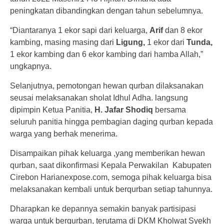
peningkatan dibandingkan dengan tahun sebelumnya.
“Diantaranya 1 ekor sapi dari keluarga,
Arif
dan 8 ekor
kambing, masing masing dari
Ligung,
1 ekor dari
Tunda,
1 ekor kambing dan 6 ekor kambing dari hamba Allah,”
ungkapnya.
Selanjutnya, pemotongan hewan qurban dilaksanakan
seusai melaksanakan sholat Idhul Adha. langsung
dipimpin Ketua Panitia,
H. Jafar Shodiq
bersama
seluruh panitia hingga pembagian daging qurban kepada
warga yang berhak menerima.
Disampaikan pihak keluarga ,yang memberikan hewan
qurban, saat dikonfirmasi Kepala Perwakilan Kabupaten
Cirebon Harianexpose.com, semoga pihak keluarga bisa
melaksanakan kembali untuk berqurban setiap tahunnya.
Dharapkan ke depannya semakin banyak partisipasi
warga untuk berqurban, terutama di DKM Kholwat Syekh