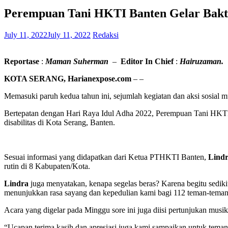
Perempuan Tani HKTI Banten Gelar Bakti S
July 11, 2022
July 11, 2022
Redaksi
Reportase
:
Maman
Suherman
–
Editor In Chief
:
Hairuzaman.
KOTA SERANG, Harianexpose.
com
– –
Memasuki paruh kedua tahun ini, sejumlah kegiatan dan aksi sosial 
Bertepatan dengan Hari Raya Idul Adha 2022, Perempuan Tani HKTI
disabilitas di Kota Serang, Banten.
Sesuai informasi yang didapatkan dari Ketua PTHKTI Banten,
Lindr
rutin di 8 Kabupaten/Kota.
Lindra
juga menyatakan, kenapa segelas beras? Karena begitu sedikitn
menunjukkan rasa sayang dan kepedulian kami bagi 112 teman-teman d
Acara yang digelar pada Minggu sore ini juga diisi pertunjukan musik 
“Ucapan terima kasih dan apresiasi juga kami sampaikan untuk tema