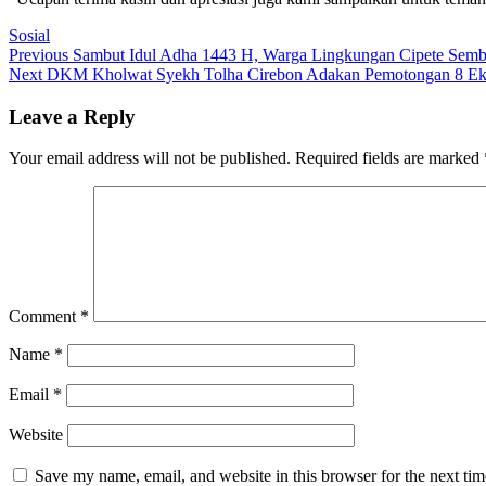
Sosial
Post
Previous
Previous
Sambut Idul Adha 1443 H, Warga Lingkungan Cipete Sem
Next
post:
Next
DKM Kholwat Syekh Tolha Cirebon Adakan Pemotongan 8 E
navigation
post:
Leave a Reply
Your email address will not be published.
Required fields are marked
Comment
*
Name
*
Email
*
Website
Save my name, email, and website in this browser for the next ti