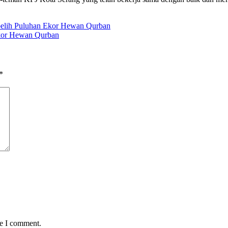
belih Puluhan Ekor Hewan Qurban
kor Hewan Qurban
*
me I comment.