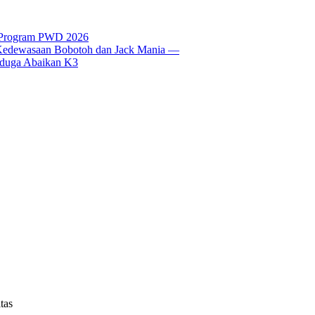
t Program PWD 2026
si Kedewasaan Bobotoh dan Jack Mania —
Diduga Abaikan K3
tas