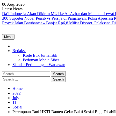
Skip
06 Aug, 2026
to
Latest News
content
Da’i Indonesia Akan Dikirim MUI ke Al-Azhar dan Madinah Lewa
300 Suporter Nobar Persib vs Persija di Pamarayan, Polisi Apresia
Proyek Jalan Batubantar – Banjar Rp6,8 Miliar Disorot, Pelaksana 
Menu
Home
Redaksi
Kode Etik Jurnalistik
Pedoman Media Siber
Standar Perlindungan Wartawan
Search
for:
Search
for:
Home
2022
July
11
Sosial
Perempuan Tani HKTI Banten Gelar Bakti Sosial Bagi Disabili