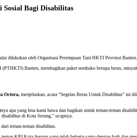
osial Bagi Disabilitas
mulai dilakukan oleh Organisasi Perempuan Tani HKTI Provinsi Banten
 (PTHKTI) Banten, membagikan paket sembako berupa beras, minyak, 
a Octora,
menjelaskan, acara “Segelas Beras Untuk Disabilitas” ini di
ya apa yang bisa kami bawa dan bagikan untuk teman-teman disabilitas i
isabilitas di Kota Serang,” ucapnya.
dari teman-teman disabilitas.
n-teman KPJ Kota Serang yang telah bekerja sama dengan baik dan men