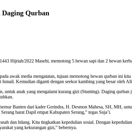
n Daging Qurban
a 1443 Hijriah/2022 Masehi, memotong 5 hewan sapi dan 2 hewan ker
da awak media mengatatan, tujuan memotong hewan qurban ini kita me
 Ismail. Kemudian diganti dengan seekor kambing yang besar oleh All
, untuk anak yang mengalami kurang gizi (Stunting). Daging qurban jug
tuhkan.
bernur Banten dari kader Gerindra, H. Desmon Mahesa, SH, MH, untuk
Serang barat Dapil empat Kabupaten Serang,” tegas Suja’i.
snah dan hilang. Kita tingkatkan kepedulian sosial. Dengan kepedul
yarakat yang kekurangan gizi,” bebernya.