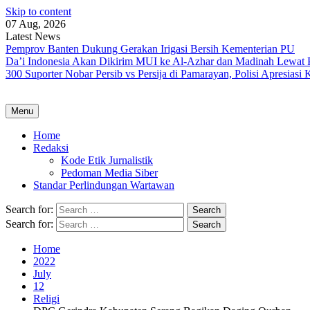
Skip to content
07 Aug, 2026
Latest News
Pemprov Banten Dukung Gerakan Irigasi Bersih Kementerian PU
Da’i Indonesia Akan Dikirim MUI ke Al-Azhar dan Madinah Lewa
300 Suporter Nobar Persib vs Persija di Pamarayan, Polisi Apresia
Menu
Home
Redaksi
Kode Etik Jurnalistik
Pedoman Media Siber
Standar Perlindungan Wartawan
Search for:
Search for:
Home
2022
July
12
Religi