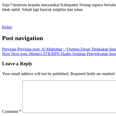
Suja’i berpesan kepada masyarakat Kabupaten Serang supaya bersab
tidak stabil, Sekali lagi banyak istighfar dan sabar.
Religi
Post navigation
Previous
Previous post:
Al Muktabar : “Qurban Dasar Tingkakan Im
Next
Next post:
Menteri ATR/BPN Hadiri Seminar Penyelesaian Seng
Leave a Reply
Your email address will not be published.
Required fields are marked
Comment
*