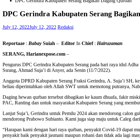
DPC Gerindra Kabupaten Serang Bagikan Daging Qurban
DPC Gerindra Kabupaten Serang Bagika
July 12, 2022
July 12, 2022
Redaksi
Reportaae
:
Babay
Suiah
–
Editor
In
Chief
:
Hairuzaman
SERANG, Harianexpose.com
–
Pengurus DPC Gerindra Kabupaten Serang pada hari raya idul Adh
Ssrang, Ahmad Suja’i di Anyer, ada Senin (11/7/2022).
Anggota DPRD Kabupaten Serang Fraksi Gerindra, A. Suja’i SH, kepa
beliau diperintahkan oleh Allah SWT untuk memotong putranya, Nabi
Daging hewan qurban tersebut dibagikan ke kaum dhuafa, fakir miskin
PAC, Ranting dan untuk masyarakat Kabupaten Serang yang membu
Lanjut Suja’i, Gerindra untuk Pemilu 2024 akan mendorong calon gu
mendorong Prabowo Subianto. Kami juga siap maju untuk Caleg dari 
“Harapan kami dengan hari raya qurban, penyakit Covid-19 dapat mu
penyakit baik penyakit jasmani maupun rohani dan tidak ada lagi mas