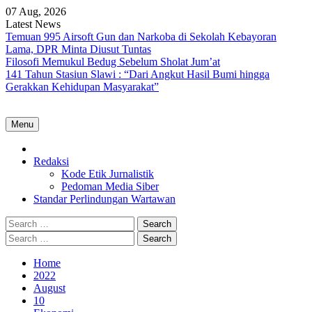
Skip
07 Aug, 2026
to
Latest News
content
Temuan 995 Airsoft Gun dan Narkoba di Sekolah Kebayoran
Lama, DPR Minta Diusut Tuntas
Filosofi Memukul Bedug Sebelum Sholat Jum’at
141 Tahun Stasiun Slawi : “Dari Angkut Hasil Bumi hingga
Gerakkan Kehidupan Masyarakat”
Menu
Home
Redaksi
Kode Etik Jurnalistik
Pedoman Media Siber
Standar Perlindungan Wartawan
Search
for:
Search
for:
Home
2022
August
10