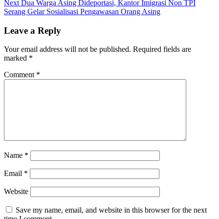
Next
post:
Next
Dua Warga Asing Dideportasi, Kantor Imigrasi Non TPI
navigation
post:
Serang Gelar Sosialisasi Pengawasan Orang Asing
Leave a Reply
Your email address will not be published.
Required fields are
marked
*
Comment
*
Name
*
Email
*
Website
Save my name, email, and website in this browser for the next
time I comment.