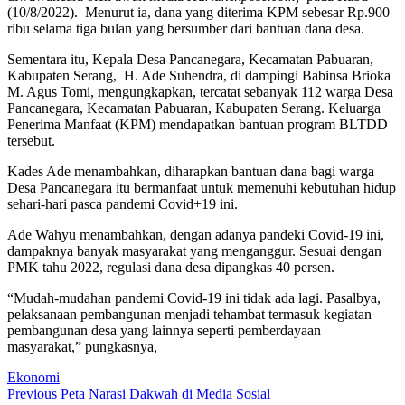
(10/8/2022). Menurut ia, dana yang diterima KPM sebesar Rp.900
ribu selama tiga bulan yang bersumber dari bantuan dana desa.
Sementara itu, Kepala Desa Pancanegara, Kecamatan Pabuaran,
Kabupaten Serang, H. Ade Suhendra, di dampingi Babinsa Brioka
M. Agus Tomi, mengungkapkan, tercatat sebanyak 112 warga Desa
Pancanegara, Kecamatan Pabuaran, Kabupaten Serang. Keluarga
Penerima Manfaat (KPM) mendapatkan bantuan program BLTDD
tersebut.
Kades Ade menambahkan, diharapkan bantuan dana bagi warga
Desa Pancanegara itu bermanfaat untuk memenuhi kebutuhan hidup
sehari-hari pasca pandemi Covid+19 ini.
Ade Wahyu menambahkan, dengan adanya pandeki Covid-19 ini,
dampaknya banyak masyarakat yang menganggur. Sesuai dengan
PMK tahu 2022, regulasi dana desa dipangkas 40 persen.
“Mudah-mudahan pandemi Covid-19 ini tidak ada lagi. Pasalbya,
pelaksanaan pembangunan menjadi tehambat termasuk kegiatan
pembangunan desa yang lainnya seperti pemberdayaan
masyarakat,” pungkasnya,
Ekonomi
Post
Previous
Previous
Peta Narasi Dakwah di Media Sosial