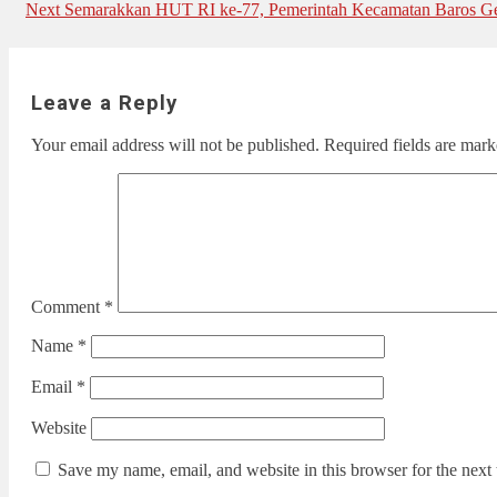
Next
post:
Next
Semarakkan HUT RI ke-77, Pemerintah Kecamatan Baros Gel
navigation
post:
Leave a Reply
Your email address will not be published.
Required fields are mar
Comment
*
Name
*
Email
*
Website
Save my name, email, and website in this browser for the next