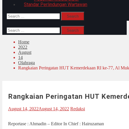
Standar Perlindungan Wartawan
Search
for:
Search
for:
Home
2022
August
14
Olahraga
Rangkaian Peringatan HUT Kemerdekaan RI ke-77, Al Mu
Rangkaian Peringatan HUT Kemerd
August 14, 2022
August 14, 2022
Redaksi
Reportase : Ahmadin – Editor In Chief : Hairuzaman