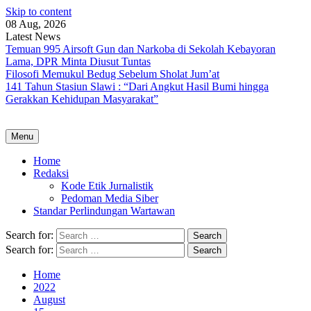
Skip to content
08 Aug, 2026
Latest News
Temuan 995 Airsoft Gun dan Narkoba di Sekolah Kebayoran
Lama, DPR Minta Diusut Tuntas
Filosofi Memukul Bedug Sebelum Sholat Jum’at
141 Tahun Stasiun Slawi : “Dari Angkut Hasil Bumi hingga
Gerakkan Kehidupan Masyarakat”
Menu
Home
Redaksi
Kode Etik Jurnalistik
Pedoman Media Siber
Standar Perlindungan Wartawan
Search for:
Search for:
Home
2022
August