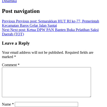
Dinamika
Post navigation
Previous
Previous post:
Semarakkan HUT RI ke-77, Pemerintah
Kecamatan Baros Gelar Jalan Santai
Next
Next post:
Ketua DPW PAN Banten Buka Pelatihan Saksi
Daerah (TOT)
Leave a Reply
Your email address will not be published.
Required fields are
marked
*
Comment
*
Name
*