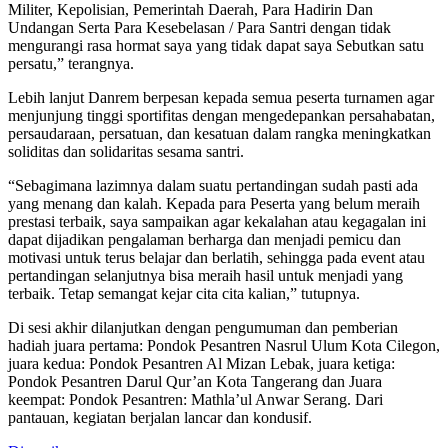
Militer, Kepolisian, Pemerintah Daerah, Para Hadirin Dan
Undangan Serta Para Kesebelasan / Para Santri dengan tidak
mengurangi rasa hormat saya yang tidak dapat saya Sebutkan satu
persatu,” terangnya.
Lebih lanjut Danrem berpesan kepada semua peserta turnamen agar
menjunjung tinggi sportifitas dengan mengedepankan persahabatan,
persaudaraan, persatuan, dan kesatuan dalam rangka meningkatkan
soliditas dan solidaritas sesama santri.
“Sebagimana lazimnya dalam suatu pertandingan sudah pasti ada
yang menang dan kalah. Kepada para Peserta yang belum meraih
prestasi terbaik, saya sampaikan agar kekalahan atau kegagalan ini
dapat dijadikan pengalaman berharga dan menjadi pemicu dan
motivasi untuk terus belajar dan berlatih, sehingga pada event atau
pertandingan selanjutnya bisa meraih hasil untuk menjadi yang
terbaik. Tetap semangat kejar cita cita kalian,” tutupnya.
Di sesi akhir dilanjutkan dengan pengumuman dan pemberian
hadiah juara pertama: Pondok Pesantren Nasrul Ulum Kota Cilegon,
juara kedua: Pondok Pesantren Al Mizan Lebak, juara ketiga:
Pondok Pesantren Darul Qur’an Kota Tangerang dan Juara
keempat: Pondok Pesantren: Mathla’ul Anwar Serang. Dari
pantauan, kegiatan berjalan lancar dan kondusif.