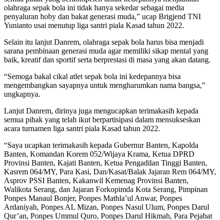
olahraga sepak bola ini tidak hanya sekedar sebagai media
penyaluran hoby dan bakat generasi muda,” ucap Brigjend TNI
Yunianto usai menutup liga santri piala Kasad tahun 2022.
Selain itu lanjut Danrem, olahraga sepak bola harus bisa menjadi
sarana pembinaan generasi muda agar memiliki sikap mental yang
baik, kreatif dan sportif serta berprestasi di masa yang akan datang.
“Semoga bakal cikal atlet sepak bola ini kedepannya bisa
mengembangkan sayapnya untuk mengharumkan nama bangsa,”
ungkapnya.
Lanjut Danrem, dirinya juga mengucapkan terimakasih kepada
semua pihak yang telah ikut berpartisipasi dalam mensukseskan
acara turnamen liga santri piala Kasad tahun 2022.
“Saya ucapkan terimakasih kepada Gubernur Banten, Kapolda
Banten, Komandan Korem 052/Wijaya Krama, Ketua DPRD
Provinsi Banten, Kajati Banten, Ketua Pengadilan Tinggi Banten,
Kasrem 064/MY, Para Kasi, Dan/Kasat/Balak Jajaran Rem 064/MY,
Asprov PSSI Banten, Kakanwil Kemenag Provinsi Banten,
Walikota Serang, dan Jajaran Forkopimda Kota Serang, Pimpinan
Ponpes Manaul Bonjer, Ponpes Mathla’ul Anwar, Ponpes
Ardaniyah, Ponpes AL Mizan, Ponpes Nasul Ulum, Ponpes Darul
Qur’an, Ponpes Ummul Quro, Ponpes Darul Hikmah, Para Pejabat