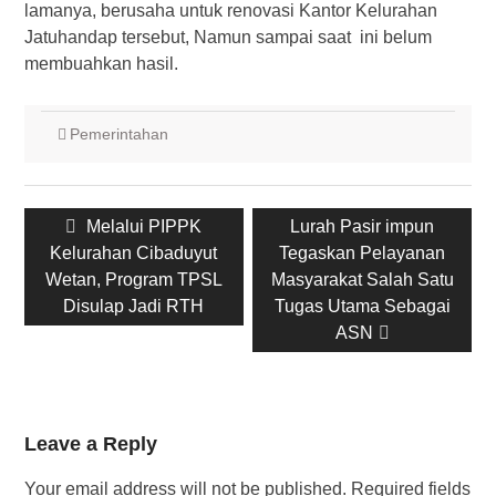
lamanya, berusaha untuk renovasi Kantor Kelurahan
Jatuhandap tersebut, Namun sampai saat ini belum
membuahkan hasil.
Pemerintahan
Post
Previous
Next
Melalui PIPPK
Lurah Pasir impun
navigation
post:
post:
Kelurahan Cibaduyut
Tegaskan Pelayanan
Wetan, Program TPSL
Masyarakat Salah Satu
Disulap Jadi RTH
Tugas Utama Sebagai
ASN
Leave a Reply
Your email address will not be published.
Required fields