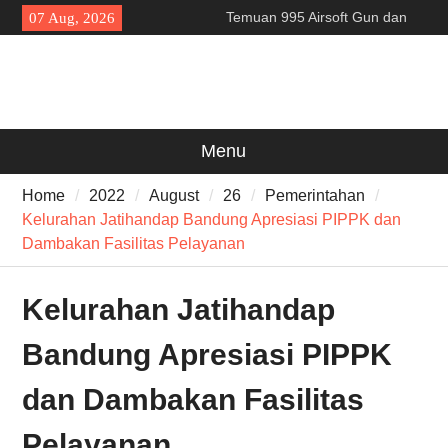
Skip
Temuan 995 Airsoft Gun dan
07 Aug, 2026
to
Narkoba di Sekolah Kebayoran
content
Lama, DPR Minta Diusut
Tuntas
Filosofi Memukul Bedug
Sebelum Sholat Jum’at
141 Tahun Stasiun Slawi : “Dari
Menu
Angkut Hasil Bumi hingga
Gerakkan Kehidupan
Home
2022
August
26
Pemerintahan
Masyarakat”
Kelurahan Jatihandap Bandung Apresiasi PIPPK dan
Dambakan Fasilitas Pelayanan
Kelurahan Jatihandap
Bandung Apresiasi PIPPK
dan Dambakan Fasilitas
Pelayanan