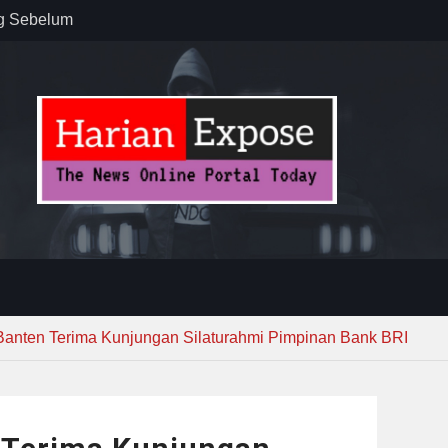
ug Sebelum
 : “Dari
gga Gerakkan
”
n dan
ebayoran
t Tuntas
Banten Terima Kunjungan Silaturahmi Pimpinan Bank BRI