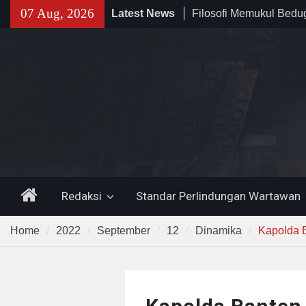
Skip
07 Aug, 2026
Latest News
Filosofi Memukul Bed
to
Sholat Jum’at
content
141 Tahun Stasiun Slawi
Angkut Hasil Bumi hin
Kehidupan Masyarakat
Temuan 995 Airsoft Gu
Narkoba di Sekolah K
Lama, DPR Minta Diusu
Home
Redaksi
Standar Perlindungan Wartawan
Home
2022
September
12
Dinamika
Kapolda 