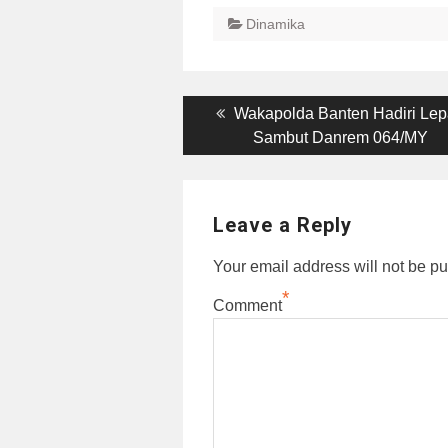
Dinamika
Post
Previous
Wakapolda Banten Hadiri Le
post:
Sambut Danrem 064/MY
navigation
Leave a Reply
Your email address will not be pu
*
Comment