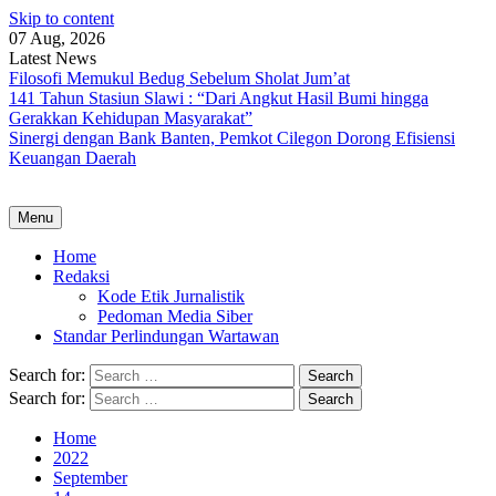
Skip to content
07 Aug, 2026
Latest News
Filosofi Memukul Bedug Sebelum Sholat Jum’at
141 Tahun Stasiun Slawi : “Dari Angkut Hasil Bumi hingga
Gerakkan Kehidupan Masyarakat”
Sinergi dengan Bank Banten, Pemkot Cilegon Dorong Efisiensi
Keuangan Daerah
Menu
Home
Redaksi
Kode Etik Jurnalistik
Pedoman Media Siber
Standar Perlindungan Wartawan
Search for:
Search for:
Home
2022
September