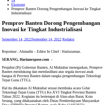
14
Ekonomi
Pemprov Banten Dorong Pengembangan Inovasi ke Tingkat
Industrialisasi
Pemprov Banten Dorong Pengembangan
Inovasi ke Tingkat Industrialisasi
September 14, 2022
September 14, 2022
Redaksi
Reportase : Ahmadin – Editor In Chief : Hairuzaman.
SERANG, Harianexpose.com
–
Penjabat (Pj) Gubernur Banten, Al Muktabar menegaskan, Pemprov
Banten mendukung dan memfasilitasi atas segala inovasi anak
bangsa di Provinsi Banten dalam rangka pengembangan Teknologi
Tepat Guna (TTG).
Hal itu dikatakan Al Muktabar seusai membuka acara Gelar
Teknologi Tepat Guna (TTG) Ke-XVI Tingkat Provinsi Banten
Tahun 2022. Kegiatan itu bertempat di Alun-alun Barat, Kota
Serang, yang dilaksanakan oleh Dinas Pemberdayaan Masyarakat
Desa (DPMD) Provinsi Banten, pada Rabu (14/9/2022).