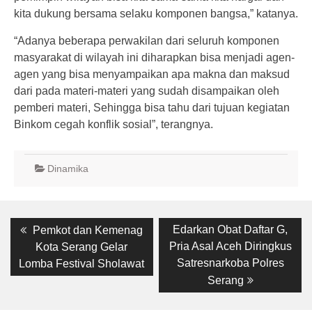
kita dukung bersama selaku komponen bangsa,” katanya.
“Adanya beberapa perwakilan dari seluruh komponen
masyarakat di wilayah ini diharapkan bisa menjadi agen-
agen yang bisa menyampaikan apa makna dan maksud
dari pada materi-materi yang sudah disampaikan oleh
pemberi materi, Sehingga bisa tahu dari tujuan kegiatan
Binkom cegah konflik sosial”, terangnya.
Dinamika
Post
Previous
Next
Edarkan Obat Daftar G,
Pemkot dan Kemenag
post:
post:
navigation
Pria Asal Aceh Diringkus
Kota Serang Gelar
Satresnarkoba Polres
Lomba Festival Sholawat
Serang