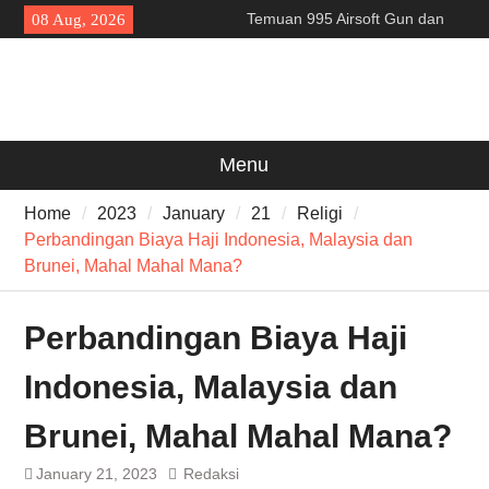
Skip
Temuan 995 Airsoft Gun dan
08 Aug, 2026
to
Narkoba di Sekolah Kebayoran
content
Lama, DPR Minta Diusut
Tuntas
Filosofi Memukul Bedug
Sebelum Sholat Jum’at
141 Tahun Stasiun Slawi : “Dari
Menu
Angkut Hasil Bumi hingga
Gerakkan Kehidupan
Home
2023
January
21
Religi
Masyarakat”
Perbandingan Biaya Haji Indonesia, Malaysia dan
Brunei, Mahal Mahal Mana?
Perbandingan Biaya Haji
Indonesia, Malaysia dan
Brunei, Mahal Mahal Mana?
January 21, 2023
Redaksi