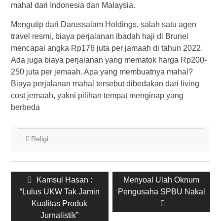
mahal dari Indonesia dan Malaysia.
Mengutip dari Darussalam Holdings, salah satu agen
travel resmi, biaya perjalanan ibadah haji di Brunei
mencapai angka Rp176 juta per jamaah di tahun 2022.
Ada juga biaya perjalanan yang mematok harga Rp200-
250 juta per jemaah. Apa yang membuatnya mahal?
Biaya perjalanan mahal tersebut dibedakan dari living
cost jemaah, yakni pilihan tempat menginap yang
berbeda
Religi
Post
Previous
Next
Kamsul Hasan :
Menyoal Ulah Oknum
navigation
post:
post:
“Lulus UKW Tak Jamin
Pengusaha SPBU Nakal
Kualitas Produk
Jurnalistik”