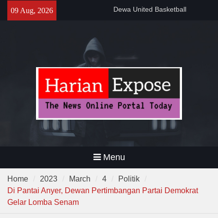
Skip
Gelar Patroli Malam, Personel
09 Aug, 2026
to
Polsek Rangkasbitung Imbau
content
Warga Tingkatkan Siskamling
Wagub Dimyati : “Pariwisata
Banten Harus Dipromosikan”
Dewa United Basketball
Academy Jadi Wadah
Pembinaan Talenta Muda
Banten
Menu
Home
2023
March
4
Politik
Di Pantai Anyer, Dewan Pertimbangan Partai Demokrat
Gelar Lomba Senam