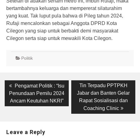
Setelah di adakan senam metro ini, imbuh Rufaji, maka
bertambahnya keluarga dan mempererat silaturahim
yang kuat. Tak luput pula bahwa di Pileg tahun 2024,
Rufaji mencalonkan sebagai Anggota DPRD Kota
Cilegon yang siap untuk berbakti demi masyarakat
Cilegon serta siap untuk mewakili Kota Cilegon.
Politik
Post
Previous
Next
Tin Terpadu PPTPKH
Pengamat Politik : “Isu
post:
post:
navigation
Jabar dan Banten Gelar
Penundaan Pemilu 2024
Rapat Sosialisasi dan
Ancam Keutuhan NKRI”
Coaching Clinic
Leave a Reply