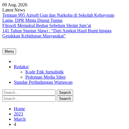
Skip
09 Aug, 2026
to
Latest News
content
Temuan 995 Airsoft Gun dan Narkoba di Sekolah Kebayoran
Lama, DPR Minta Diusut Tuntas
Filosofi Memukul Bedug Sebelum Sholat Jum’at
141 Tahun Stasiun Slawi : “Dari Angkut Hasil Bumi hingga
Gerakkan Kehidupan Masyarakat”
Menu
Home
Redaksi
Kode Etik Jurnalistik
Pedoman Media Siber
Standar Perlindungan Wartawan
Search
for:
Search
for:
Home
2023
March
4