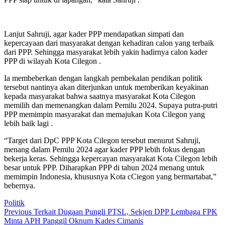
Lanjut Sahruji, agar kader PPP mendapatkan simpati dan
kepercayaan dari masyarakat dengan kehadiran calon yang terbaik
dari PPP. Sehingga masyarakat lebih yakin hadirnya calon kader
PPP di wilayah Kota Cilegon .
Ia membeberkan dengan langkah pembekalan pendikan politik
tersebut nantinya akan diterjunkan untuk memberikan keyakinan
kepada masyarakat bahwa saatnya masyarakat Kota Cilegon
memilih dan memenangkan dalam Pemilu 2024. Supaya putra-putri
PPP memimpin masyarakat dan memajukan Kota Cilegon yang
lebih baik lagi .
“Target dari DpC PPP Kota Cilegon tersebut menurut Sahruji,
menang dalam Pemilu 2024 agar kader PPP lebih fokus dengan
bekerja keras. Sehingga kepercayan masyarakat Kota Cilegon lebih
besar untuk PPP. Diharapkan PPP di tahun 2024 menang untuk
memimpin Indonesia, khususnya Kota cCiegon yang bermartabat,”
bebernya.
Politik
Post
Previous
Previous
Terkait Dugaan Pungli PTSL, Sekjen DPP Lembaga FPK
post:
Minta APH Panggil Oknum Kades Cimanis