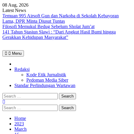
Skip
08 Aug, 2026
to
Latest News
content
Temuan 995 Airsoft Gun dan Narkoba di Sekolah Kebayoran
Lama, DPR Minta Diusut Tuntas
Filosofi Memukul Bedug Sebelum Sholat Jum’at
141 Tahun Stasiun Slawi : “Dari Angkut Hasil Bumi hingga
Gerakkan Kehidupan Masyarakat”
Menu
Home
Redaksi
Kode Etik Jurnalistik
Pedoman Media Siber
Standar Perlindungan Wartawan
Search
for:
Search
for:
Home
2023
March