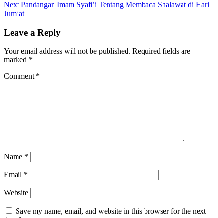
navigation
Next
Next
Pandangan Imam Syafi’i Tentang Membaca Shalawat di Hari
post:
Jum’at
Leave a Reply
Your email address will not be published.
Required fields are
marked
*
Comment
*
Name
*
Email
*
Website
Save my name, email, and website in this browser for the next