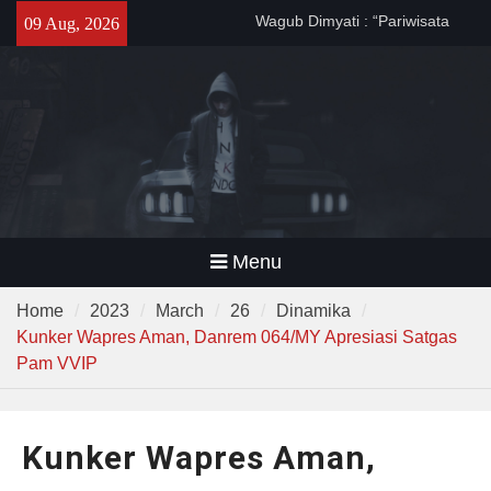
Skip
Wagub Dimyati : “Pariwisata
09 Aug, 2026
to
Banten Harus Dipromosikan”
content
Dewa United Basketball
Academy Jadi Wadah
Pembinaan Talenta Muda
Banten
Program CKG Jemput Bola di
Labuan, Ribuan Warga
Antusias Periksa Kesehatan
Menu
Home
2023
March
26
Dinamika
Kunker Wapres Aman, Danrem 064/MY Apresiasi Satgas
Pam VVIP
Kunker Wapres Aman,