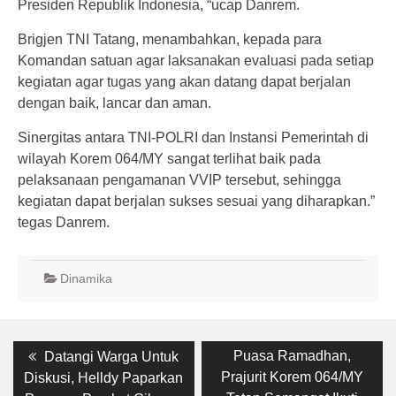
Presiden Republik Indonesia, “ucap Danrem.
Brigjen TNI Tatang, menambahkan, kepada para
Komandan satuan agar laksanakan evaluasi pada setiap
kegiatan agar tugas yang akan datang dapat berjalan
dengan baik, lancar dan aman.
Sinergitas antara TNI-POLRI dan Instansi Pemerintah di
wilayah Korem 064/MY sangat terlihat baik pada
pelaksanaan pengamanan VVIP tersebut, sehingga
kegiatan dapat berjalan sukses sesuai yang diharapkan.”
tegas Danrem.
Dinamika
Post
Previous
Next
Puasa Ramadhan,
Datangi Warga Untuk
post:
post:
navigation
Prajurit Korem 064/MY
Diskusi, Helldy Paparkan