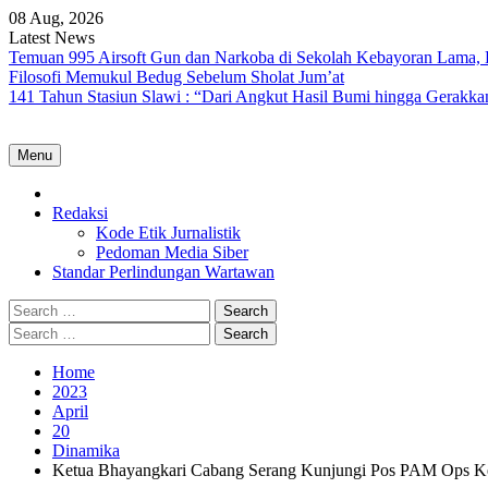
Skip
08 Aug, 2026
to
Latest News
content
Temuan 995 Airsoft Gun dan Narkoba di Sekolah Kebayoran Lama, 
Filosofi Memukul Bedug Sebelum Sholat Jum’at
141 Tahun Stasiun Slawi : “Dari Angkut Hasil Bumi hingga Gerakk
Menu
Home
Redaksi
Kode Etik Jurnalistik
Pedoman Media Siber
Standar Perlindungan Wartawan
Search
for:
Search
for:
Home
2023
April
20
Dinamika
Ketua Bhayangkari Cabang Serang Kunjungi Pos PAM Ops K