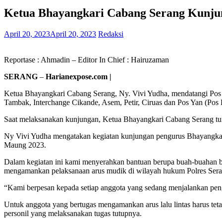
Ketua Bhayangkari Cabang Serang Kunju
April 20, 2023
April 20, 2023
Redaksi
Reportase : Ahmadin – Editor In Chief : Hairuzaman
SERANG
–
Harianexpose.com |
Ketua Bhayangkari Cabang Serang, Ny. Vivi Yudha, mendatangi Pos
Tambak, Interchange Cikande, Asem, Petir, Ciruas dan Pos Yan (Po
Saat melaksanakan kunjungan, Ketua Bhayangkari Cabang Serang tu
Ny Vivi Yudha mengatakan kegiatan kunjungan pengurus Bhayangkari
Maung 2023.
Dalam kegiatan ini kami menyerahkan bantuan berupa buah-buahan b
mengamankan pelaksanaan arus mudik di wilayah hukum Polres Seran
“Kami berpesan kepada setiap anggota yang sedang menjalankan pen
Untuk anggota yang bertugas mengamankan arus lalu lintas harus tet
personil yang melaksanakan tugas tutupnya.