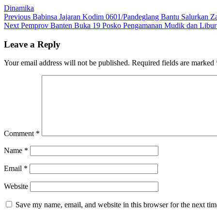
Dinamika
Post
Previous
Previous
Babinsa Jajaran Kodim 0601/Pandeglang Bantu Salurkan Za
Next
post:
Next
Pemprov Banten Buka 19 Posko Pengamanan Mudik dan Libur
navigation
post:
Leave a Reply
Your email address will not be published.
Required fields are marked
Comment
*
Name
*
Email
*
Website
Save my name, email, and website in this browser for the next ti