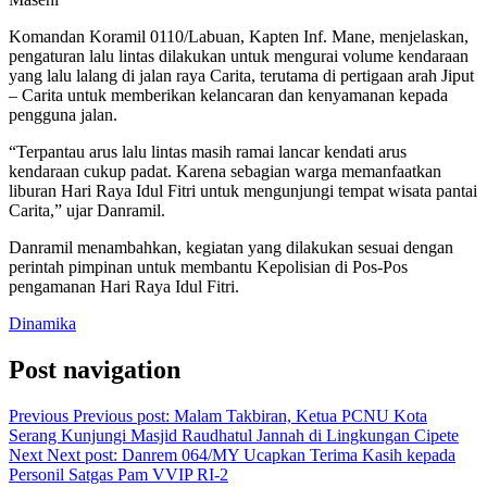
Komandan Koramil 0110/Labuan, Kapten Inf. Mane, menjelaskan,
pengaturan lalu lintas dilakukan untuk mengurai volume kendaraan
yang lalu lalang di jalan raya Carita, terutama di pertigaan arah Jiput
– Carita untuk memberikan kelancaran dan kenyamanan kepada
pengguna jalan.
“Terpantau arus lalu lintas masih ramai lancar kendati arus
kendaraan cukup padat. Karena sebagian warga memanfaatkan
liburan Hari Raya Idul Fitri untuk mengunjungi tempat wisata pantai
Carita,” ujar Danramil.
Danramil menambahkan, kegiatan yang dilakukan sesuai dengan
perintah pimpinan untuk membantu Kepolisian di Pos-Pos
pengamanan Hari Raya Idul Fitri.
Dinamika
Post navigation
Previous
Previous post:
Malam Takbiran, Ketua PCNU Kota
Serang Kunjungi Masjid Raudhatul Jannah di Lingkungan Cipete
Next
Next post:
Danrem 064/MY Ucapkan Terima Kasih kepada
Personil Satgas Pam VVIP RI-2