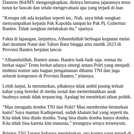
Danrem 064/MY mengungkapkan, dirinya bersama jajarannya terus
turun ke bawah dan selalu mengevaluasi apa yang terjadi di luar.
“Kenapa nih ada kejadian seperti ini,. Nah, saya tidak sungkan
menyampaikan kepada Pak Kapolda sampai ke Pak Pj. Gubernur
Banten. Tidak sungkan melakukan itu,” ujarnya.
Fakta di lapangan, lanjutnya, Alhamdulilah berbagai kegiatan mulai
dari moment Natal dan Tahun Baru hingga arus mudik 2023 di
Provinsi Banten berjalan lancar.
“Alhamdulillah, Banten aman. Banten baik-baik saja. semua itu
berkat siapa? Tentu berkat adanya sinergi antara Polri yang menjadi
institusi nomor satu bagian pengamanan dibantu TNI dan juga
seluruh komponen di Provinsi Banten,” jelasnya.
Lebih lanjut, Ia menuturkan, pihaknya tidak ambil pusing terkait
kabar yang beredar di media sosial dan memerintahkan anak
buahnya untuk tidak terpancing. Apalagi ini mendekati tahun politik.
“Mau mengadu domba TNI dan Polri? Mau membentur-benturkan
kami? Saya mantan Kadispenad, sudah khatam hal yang seperti itu.
Kita tidak bisa diadu domba. Yang bisa diadu domba hanya domba.
Kita tidak bisa karena kita manusia,” terangnya seraya tersenyum.
Brigjen TNI Tatang Subarna menjelaskan, pro kontra yang terjadi di