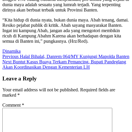
dunia maya adalah sesuatu yang lumrah terjadi. Yang terpenting
dirinya akan berbuat terbaik untuk Provinsi Banten.
“Kita hidup di dunia nyata, bukan dunia maya. Abah tenang, damai.
Resiko pejabat publik di kritik. Abah sayang masyarakat Banten.
Ingat ini kampung Abah, jangan ada yang mengotori membikin
ricuh di Kampung Abahm Karena akan berhadapan dengan kita
semua di Banten ini,” pungkasnya. (Hrz/Red).
Dinamika
Post
Previous
Previous
Halal Bihalal, Danrem 064/MY Kunjungi Mapolda Banten
Next
post:
Next
Buntut Kasus Buaya Terkam Pemancing, Bupati Pandeglang
navigation
post:
Akan Koordinasikan Dengan Kementerian LH
Leave a Reply
Your email address will not be published.
Required fields are
marked
*
Comment
*