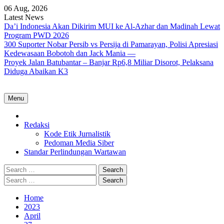
Skip
06 Aug, 2026
to
Latest News
content
Da’i Indonesia Akan Dikirim MUI ke Al-Azhar dan Madinah Lewat
Program PWD 2026
300 Suporter Nobar Persib vs Persija di Pamarayan, Polisi Apresiasi
Kedewasaan Bobotoh dan Jack Mania —
Proyek Jalan Batubantar – Banjar Rp6,8 Miliar Disorot, Pelaksana
Diduga Abaikan K3
Menu
Home
Redaksi
Kode Etik Jurnalistik
Pedoman Media Siber
Standar Perlindungan Wartawan
Search
for:
Search
for:
Home
2023
April