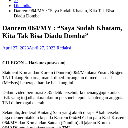
27
Dinamika
Danrem 064/MY : “Saya Sudah Khatam, Kita Tak Bisa
Diadu Domba”
Danrem 064/MY : “Saya Sudah Khatam,
Kita Tak Bisa Diadu Domba”
April 27, 2023
April 27, 2023
Redaksi
CILEGON
–
Harianexpose.com|
Statment Komandan Korem (Danrem) 064/Maulana Yusuf, Brigjen
TNI Tatang Subarna, marak diperbincangkan di media sosial
(Medsos) beberapa hari ke belakang ini.
Dalam video berdurasi 3:35 detik tersebut, Ia menanggapi kontak
fisik yang terjadi antara oknum personel kepolisian dengan anggota
TNI di berbagai daerah.
Selain itu, Jenderal Bintang Satu yang akrab disapa Abah tersebut
juga memerintahkan kepada Kasrem 064/MY dan para Kasi Kasrem
064/MY dan Komandan Satuan (Dandim) di jajaran Korem
064/MY untuk menjaga marwah TNI.