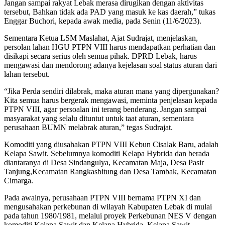
Jangan sampai rakyat Lebak merasa dirugikan dengan aktivitas
tersebut, Bahkan tidak ada PAD yang masuk ke kas daerah,” tukas
Enggar Buchori, kepada awak media, pada Senin (11/6/2023).
Sementara Ketua LSM Maslahat, Ajat Sudrajat, menjelaskan,
persolan lahan HGU PTPN VIII harus mendapatkan perhatian dan
disikapi secara serius oleh semua pihak. DPRD Lebak, harus
mengawasi dan mendorong adanya kejelasan soal status aturan dari
lahan tersebut.
“Jika Perda sendiri dilabrak, maka aturan mana yang dipergunakan?
Kita semua harus bergerak mengawasi, meminta penjelasan kepada
PTPN VIII, agar persoalan ini terang benderang. Jangan sampai
masyarakat yang selalu dituntut untuk taat aturan, sementara
perusahaan BUMN melabrak aturan,” tegas Sudrajat.
Komoditi yang diusahakan PTPN VIII Kebun Cisalak Baru, adalah
Kelapa Sawit. Sebelumnya komoditi Kelapa Hybrida dan berada
diantaranya di Desa Sindangulya, Kecamatan Maja, Desa Pasir
Tanjung,Kecamatan Rangkasbitung dan Desa Tambak, Kecamatan
Cimarga.
Pada awalnya, perusahaan PTPN VIII bernama PTPN XI dan
mengusahakan perkebunan di wilayah Kabupaten Lebak di mulai
pada tahun 1980/1981, melalui proyek Perkebunan NES V dengan
komoditi Kelapa Sawit dan Kelapa Hybrida. Kelapa Sawit