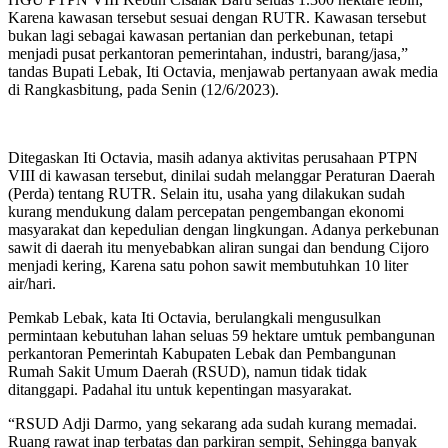
Karena kawasan tersebut sesuai dengan RUTR. Kawasan tersebut
bukan lagi sebagai kawasan pertanian dan perkebunan, tetapi
menjadi pusat perkantoran pemerintahan, industri, barang/jasa,”
tandas Bupati Lebak, Iti Octavia, menjawab pertanyaan awak media
di Rangkasbitung, pada Senin (12/6/2023).
Ditegaskan Iti Octavia, masih adanya aktivitas perusahaan PTPN
VIII di kawasan tersebut, dinilai sudah melanggar Peraturan Daerah
(Perda) tentang RUTR. Selain itu, usaha yang dilakukan sudah
kurang mendukung dalam percepatan pengembangan ekonomi
masyarakat dan kepedulian dengan lingkungan. Adanya perkebunan
sawit di daerah itu menyebabkan aliran sungai dan bendung Cijoro
menjadi kering, Karena satu pohon sawit membutuhkan 10 liter
air/hari.
Pemkab Lebak, kata Iti Octavia, berulangkali mengusulkan
permintaan kebutuhan lahan seluas 59 hektare umtuk pembangunan
perkantoran Pemerintah Kabupaten Lebak dan Pembangunan
Rumah Sakit Umum Daerah (RSUD), namun tidak tidak
ditanggapi. Padahal itu untuk kepentingan masyarakat.
“RSUD Adji Darmo, yang sekarang ada sudah kurang memadai.
Ruang rawat inap terbatas dan parkiran sempit, Sehingga banyak