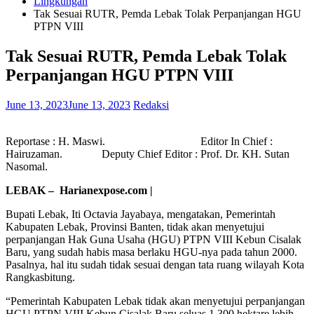
Lingkungan
Tak Sesuai RUTR, Pemda Lebak Tolak Perpanjangan HGU
PTPN VIII
Tak Sesuai RUTR, Pemda Lebak Tolak
Perpanjangan HGU PTPN VIII
June 13, 2023
June 13, 2023
Redaksi
Reportase : H. Maswi. Editor In Chief :
Hairuzaman. Deputy Chief Editor : Prof. Dr. KH. Sutan
Nasomal.
LEBAK – Harianexpose.com |
Bupati Lebak, Iti Octavia Jayabaya, mengatakan, Pemerintah
Kabupaten Lebak, Provinsi Banten, tidak akan menyetujui
perpanjangan Hak Guna Usaha (HGU) PTPN VIII Kebun Cisalak
Baru, yang sudah habis masa berlaku HGU-nya pada tahun 2000.
Pasalnya, hal itu sudah tidak sesuai dengan tata ruang wilayah Kota
Rangkasbitung.
“Pemerintah Kabupaten Lebak tidak akan menyetujui perpanjangan
HGU PTPN VIII Kebun Cisalak Baru seluas 1.300 hektare lebih,