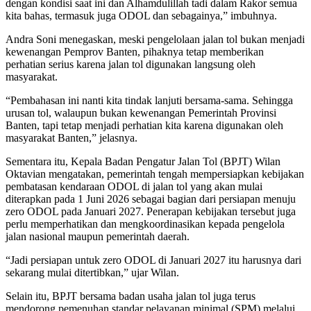
dengan kondisi saat ini dan Alhamdulillah tadi dalam Rakor semua
kita bahas, termasuk juga ODOL dan sebagainya,” imbuhnya.
Andra Soni menegaskan, meski pengelolaan jalan tol bukan menjadi
kewenangan Pemprov Banten, pihaknya tetap memberikan
perhatian serius karena jalan tol digunakan langsung oleh
masyarakat.
“Pembahasan ini nanti kita tindak lanjuti bersama-sama. Sehingga
urusan tol, walaupun bukan kewenangan Pemerintah Provinsi
Banten, tapi tetap menjadi perhatian kita karena digunakan oleh
masyarakat Banten,” jelasnya.
Sementara itu, Kepala Badan Pengatur Jalan Tol (BPJT) Wilan
Oktavian mengatakan, pemerintah tengah mempersiapkan kebijakan
pembatasan kendaraan ODOL di jalan tol yang akan mulai
diterapkan pada 1 Juni 2026 sebagai bagian dari persiapan menuju
zero ODOL pada Januari 2027. Penerapan kebijakan tersebut juga
perlu memperhatikan dan mengkoordinasikan kepada pengelola
jalan nasional maupun pemerintah daerah.
“Jadi persiapan untuk zero ODOL di Januari 2027 itu harusnya dari
sekarang mulai ditertibkan,” ujar Wilan.
Selain itu, BPJT bersama badan usaha jalan tol juga terus
mendorong pemenuhan standar pelayanan minimal (SPM) melalui