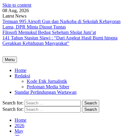
Skip to content
08 Aug, 2026
Latest News
Temuan 995 Airsoft Gun dan Narkoba di Sekolah Kebayoran
Lama, DPR Minta Diusut Tuntas
Filosofi Memukul Bedug Sebelum Sholat Jum’at
141 Tahun Stasiun Slawi : “Dari Angkut Hasil Bumi hingga
Gerakkan Kehidupan Masyarakat”
Menu
Home
Redaksi
Kode Etik Jurnalistik
Pedoman Media Siber
Standar Perlindungan Wartawan
Search for:
Search for:
Home
2026
May