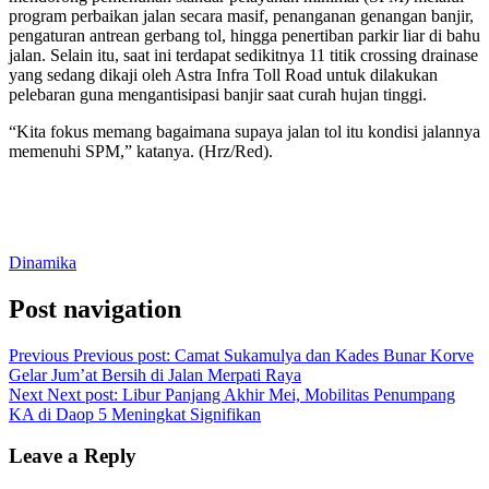
program perbaikan jalan secara masif, penanganan genangan banjir,
pengaturan antrean gerbang tol, hingga penertiban parkir liar di bahu
jalan. Selain itu, saat ini terdapat sedikitnya 11 titik crossing drainase
yang sedang dikaji oleh Astra Infra Toll Road untuk dilakukan
pelebaran guna mengantisipasi banjir saat curah hujan tinggi.
“Kita fokus memang bagaimana supaya jalan tol itu kondisi jalannya
memenuhi SPM,” katanya. (Hrz/Red).
Dinamika
Post navigation
Previous
Previous post:
Camat Sukamulya dan Kades Bunar Korve
Gelar Jum’at Bersih di Jalan Merpati Raya
Next
Next post:
Libur Panjang Akhir Mei, Mobilitas Penumpang
KA di Daop 5 Meningkat Signifikan
Leave a Reply