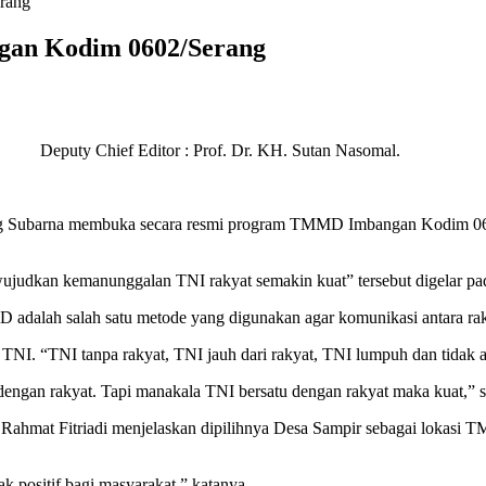
rang
an Kodim 0602/Serang
uty Chief Editor : Prof. Dr. KH. Sutan Nasomal.
g Subarna membuka secara resmi program TMMD Imbangan Kodim 060
wujudkan kemanunggalan TNI rakyat semakin kuat” tersebut digelar pa
alah salah satu metode yang digunakan agar komunikasi antara raky
ua TNI. “TNI tanpa rakyat, TNI jauh dari rakyat, TNI lumpuh dan tidak
ngan rakyat. Tapi manakala TNI bersatu dengan rakyat maka kuat,” sa
H Rahmat Fitriadi menjelaskan dipilihnya Desa Sampir sebagai lokas
positif bagi masyarakat,” katanya.