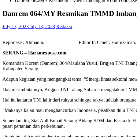
Danrem 064/MY Resmikan TMMD Imbangan Kodim 0602/Se
Danrem 064/MY Resmikan TMMD Imbang
July 13, 2023
July 13, 2023
Redaksi
Reportase : Ahmadin. Editor In Chief : Hairuzaman. Dep
SERANG – Harianexpose.com|
Komandan Korem (Danrem) 064/Maulana Yusuf, Brigjen TNI Tatan
Kabupaten Serang.
Adapun kegiatan yang mengangkat tema: “Sinergi lintas sektoral me
Dalam sambutannya, Brigjen TNI Tatang Subarna mengatakan TMMD ad
Hal itu lantaran TNI lahir dari rakyat sehingga rakyat adalah orangt
“Makanya kalau mau menghancurkan Indonesia, pisahkan dulu TNI de
Sementara itu, Staf Ahli Bupati Serang Bidang SDM dan Kesra dr. 
pusat pertanian dan perkebunan.
“Sehingga diharapkan dengan pembangunan akan memberikan dampak 