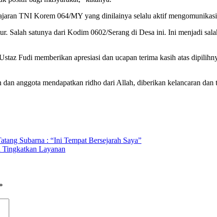
p jajaran TNI Korem 064/MY yang dinilainya selalu aktif mengomunikas
r. Salah satunya dari Kodim 0602/Serang di Desa ini. Ini menjadi sala
t Ustaz Fudi memberikan apresiasi dan ucapan terima kasih atas dipi
dan anggota mendapatkan ridho dari Allah, diberikan kelancaran dan
atang Subarna : “Ini Tempat Bersejarah Saya”
n Tingkatkan Layanan
*