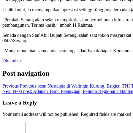
Lebih lanjut, Ia menyampaikan apresiasi setinggi-tingginya terhada
“Pemkab Serang akan selalu memprioritaskan permohonan infrastruktu
pembangunan. Terima kasih,” imbuh H Rahmat.
Senada dengan Staf Ahli Bupati Serang, salah satu tokoh masyaraka
0602/Serang.
“Mudah-mudahan semua niat serta tugas dari bapak-bapak Komandan 
Dinamika
Post navigation
Previous
Previous post:
Nostalgia di Waringin Kurung, Brigjen TNI T
Next
Next post:
Adakan Temu Pelanggan, Pelindo Regional 2 Bante
Leave a Reply
Your email address will not be published.
Required fields are marked