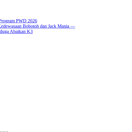
t Program PWD 2026
si Kedewasaan Bobotoh dan Jack Mania —
Diduga Abaikan K3