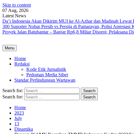
Skip to content
07 Aug, 2026
Latest News
Da’i Indonesia Akan Dikirim MUI ke Al-Azhar dan Madinah Lewa
300 Suporter Nobar Persib vs Persija di Pamarayan, Polisi Apresia
Proyek Jalan Batubantar – Banjar Rp6,8 Miliar Disorot, Pelaksana 
Menu
Home
Redaksi
Kode Etik Jurnalistik
Pedoman Media Siber
Standar Perlindungan Wartawan
Search for:
Search for:
Home
2023
July
13
Dinamika