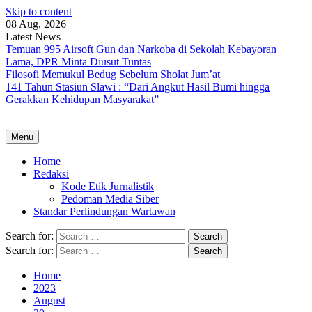
Skip to content
08 Aug, 2026
Latest News
Temuan 995 Airsoft Gun dan Narkoba di Sekolah Kebayoran
Lama, DPR Minta Diusut Tuntas
Filosofi Memukul Bedug Sebelum Sholat Jum’at
141 Tahun Stasiun Slawi : “Dari Angkut Hasil Bumi hingga
Gerakkan Kehidupan Masyarakat”
Menu
Home
Redaksi
Kode Etik Jurnalistik
Pedoman Media Siber
Standar Perlindungan Wartawan
Search for:
Search for:
Home
2023
August