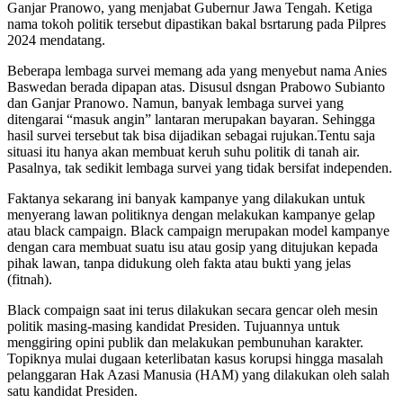
Ganjar Pranowo, yang menjabat Gubernur Jawa Tengah. Ketiga
nama tokoh politik tersebut dipastikan bakal bsrtarung pada Pilpres
2024 mendatang.
Beberapa lembaga survei memang ada yang menyebut nama Anies
Baswedan berada dipapan atas. Disusul dsngan Prabowo Subianto
dan Ganjar Pranowo. Namun, banyak lembaga survei yang
ditengarai “masuk angin” lantaran merupakan bayaran. Sehingga
hasil survei tersebut tak bisa dijadikan sebagai rujukan.Tentu saja
situasi itu hanya akan membuat keruh suhu politik di tanah air.
Pasalnya, tak sedikit lembaga survei yang tidak bersifat independen.
Faktanya sekarang ini banyak kampanye yang dilakukan untuk
menyerang lawan politiknya dengan melakukan kampanye gelap
atau black campaign. Black campaign merupakan model kampanye
dengan cara membuat suatu isu atau gosip yang ditujukan kepada
pihak lawan, tanpa didukung oleh fakta atau bukti yang jelas
(fitnah).
Black compaign saat ini terus dilakukan secara gencar oleh mesin
politik masing-masing kandidat Presiden. Tujuannya untuk
menggiring opini publik dan melakukan pembunuhan karakter.
Topiknya mulai dugaan keterlibatan kasus korupsi hingga masalah
pelanggaran Hak Azasi Manusia (HAM) yang dilakukan oleh salah
satu kandidat Presiden.