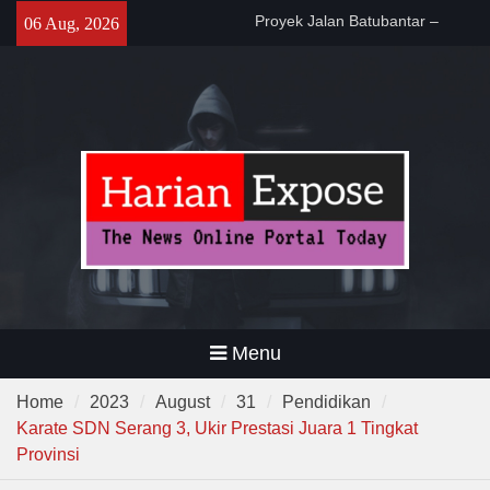
Skip
Da’i Indonesia Akan Dikirim
06 Aug, 2026
to
MUI ke Al-Azhar dan Madinah
content
Lewat Program PWD 2026
300 Suporter Nobar Persib vs
Persija di Pamarayan, Polisi
Apresiasi Kedewasaan
Bobotoh dan Jack Mania —
Menu
Home
2023
August
31
Pendidikan
Karate SDN Serang 3, Ukir Prestasi Juara 1 Tingkat
Provinsi