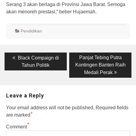
Serang 3 akan berlaga di Provinsi Jawa Barat. Semoga
akan menoreh prestasi,” beber Hujaemah.
Pendidikan
Post
Previous
Next
Panjat Tebing Putra
Black Compaign di
post:
post:
navigation
Kontingen Banten Raih
Tahun Politik
Medali Perak
Leave a Reply
Your email address will not be published.
Required fields
*
are marked
*
Comment