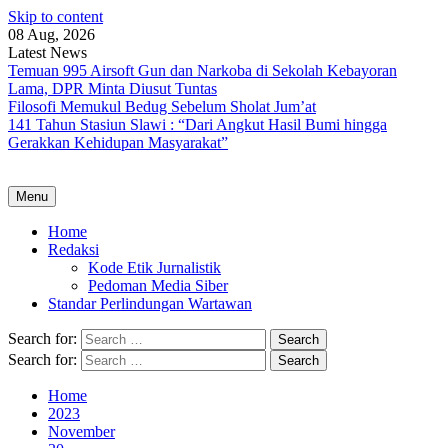
Skip to content
08 Aug, 2026
Latest News
Temuan 995 Airsoft Gun dan Narkoba di Sekolah Kebayoran
Lama, DPR Minta Diusut Tuntas
Filosofi Memukul Bedug Sebelum Sholat Jum’at
141 Tahun Stasiun Slawi : “Dari Angkut Hasil Bumi hingga
Gerakkan Kehidupan Masyarakat”
Menu
Home
Redaksi
Kode Etik Jurnalistik
Pedoman Media Siber
Standar Perlindungan Wartawan
Search for:
Search for:
Home
2023
November