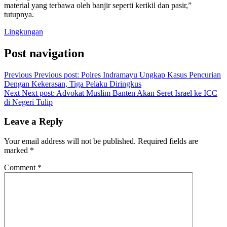
material yang terbawa oleh banjir seperti kerikil dan pasir,”
tutupnya.
Lingkungan
Post navigation
Previous
Previous post:
Polres Indramayu Ungkap Kasus Pencurian
Dengan Kekerasan, Tiga Pelaku Diringkus
Next
Next post:
Advokat Muslim Banten Akan Seret Israel ke ICC
di Negeri Tulip
Leave a Reply
Your email address will not be published.
Required fields are
marked
*
Comment
*