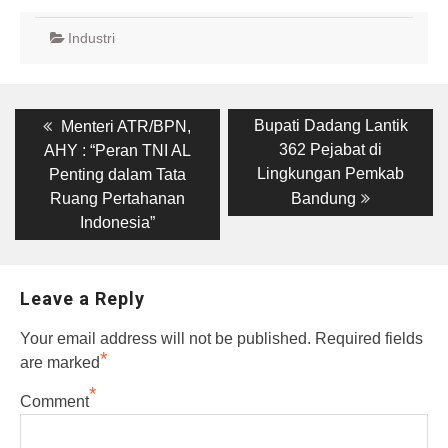
Industri
Post
Previous
Next
Bupati Dadang Lantik
Menteri ATR/BPN,
post:
post:
navigation
362 Pejabat di
AHY : “Peran TNI AL
Lingkungan Pemkab
Penting dalam Tata
Ruang Pertahanan
Bandung
Indonesia”
Leave a Reply
Your email address will not be published.
Required fields
*
are marked
*
Comment