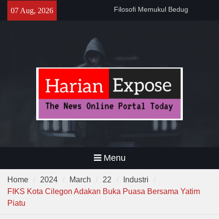
Skip
141 Tahun Stasiun Slawi : “Dari
07 Aug, 2026
to
Angkut Hasil Bumi hingga
content
Gerakkan Kehidupan
Masyarakat”
Temuan 995 Airsoft Gun dan
Narkoba di Sekolah Kebayoran
Lama, DPR Minta Diusut
Tuntas
Menu
Home
2024
March
22
Industri
FIKS Kota Cilegon Adakan Buka Puasa Bersama Yatim
Piatu