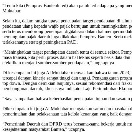
“Tentu kita (Pemprov Bantenh red) akan patuh terhadap apa yang 
Muktabar.
Selain itu, dalam rangka upaya pencapaian target pendapatan di ta
pendataan ulang kepada wajib pajak bertujuan untuk meningkatkan p
serta terus mendorong penerapan digitalisasi dalam hal mempermu
pemungutan pajak daerah juga dilakukan Pemprov Banten. Serta mela
terlaksananya strategi peningkatan PAD.
“Meningkatkan target pendapatan daerah tentu di semua sektor. Pemp
masa transisi, kita perlu proses dalam hal teknis seperti basis data d
efektifkan menjadi sumber-sumber pendapatan,” ungkapnya.
Di kesempatan ini juga Al Muktabar menyatakan bahwa tahun 2023
tercapai dengan kinerja sangat tinggi dan tinggi. Penganggaran prog
top down. Dengan demikian lanjutnya, sesuai rekomendasi dari frak
pembangunan daerah, khususnya indikator Laju Pertumbuhan Ekono
“Saya sampaikan bahwa keberhasilan pencapaian tujuan dan sasaran p
Dikesempatan ini juga Al Muktabar mengatakan saran dan masukan d
pemerintahan dan pelaksanaan tata kelola keuangan yang baik denga
“Pemerintah Daerah dan DPRD terus bersama-sama bekerja untuk men
kesejahteraan masyarakat Banten,” ucapnya.