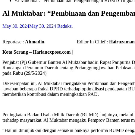
Al Muktabar: “Pembinaan dan Pengembangan BUMD Tingka
Al Muktabar: “Pembinaan dan Pengemb
May 30, 2024
May 30, 2024
Redaksi
Reportase :
Ahmadin.
Editor In Chief :
Hairuzaman
Kota Serang – Harianexpose.com |
Penjabat (Pj) Gubernur Banten Al Muktabar hadiri Rapat Paripurna
Rancangan Peraturan Daerah tentang Pertanggungjawaban Pelaksan
pada Rabu (29/5/2024).
Dikesempatan ini, Al Muktabar mengatakan Pembinaan dan Pengemb
jawaban beberapa fraksi DPRD terhadap optimalisasi pendapatan 
memberikan kontribusi dalam meningkatkan PAD.
Peningkatan Badan Usaha Milik Daerah (BUMD) lanjutnya, melalui r
terhadap masyarakat, Al Muktabar mengaku Pemprov Banten terus 
“Hal ini ditunjukkan dengan semakin baiknya performa BUMD dengan