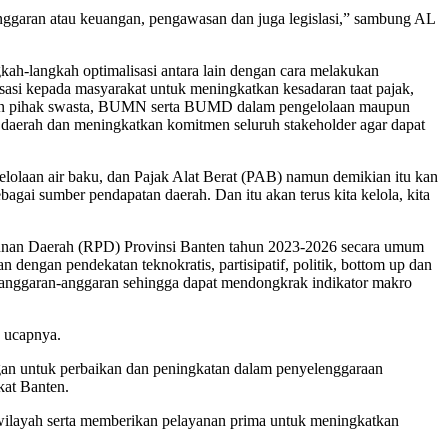
garan atau keuangan, pengawasan dan juga legislasi,” sambung AL
ah-langkah optimalisasi antara lain dengan cara melakukan
sasi kepada masyarakat untuk meningkatkan kesadaran taat pajak,
engan pihak swasta, BUMN serta BUMD dalam pengelolaan maupun
 daerah dan meningkatkan komitmen seluruh stakeholder agar dapat
elolaan air baku, dan Pajak Alat Berat (PAB) namun demikian itu kan
ebagai sumber pendapatan daerah. Dan itu akan terus kita kelola, kita
unan Daerah (RPD) Provinsi Banten tahun 2023-2026 secara umum
dengan pendekatan teknokratis, partisipatif, politik, bottom up dan
p anggaran-anggaran sehingga dapat mendongkrak indikator makro
” ucapnya.
gan untuk perbaikan dan peningkatan dalam penyelenggaraan
kat Banten.
wilayah serta memberikan pelayanan prima untuk meningkatkan