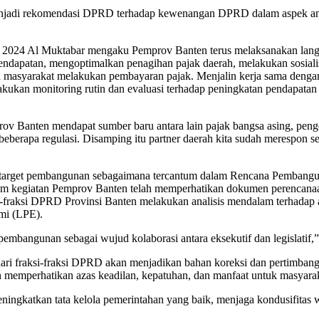
menjadi rekomendasi DPRD terhadap kewenangan DPRD dalam aspek ang
hun 2024 Al Muktabar mengaku Pemprov Banten terus melaksanakan langk
endapatan, mengoptimalkan penagihan pajak daerah, melakukan sosiali
dah masyarakat melakukan pembayaran pajak. Menjalin kerja sama d
kukan monitoring rutin dan evaluasi terhadap peningkatan pendapatan
rov Banten mendapat sumber baru antara lain pajak bangsa asing, peng
an beberapa regulasi. Disamping itu partner daerah kita sudah merespon s
, target pembangunan sebagaimana tercantum dalam Rencana Pembang
ram kegiatan Pemprov Banten telah memperhatikan dokumen perencanaan 
si-fraksi DPRD Provinsi Banten melakukan analisis mendalam terhada
mi (LPE).
embangunan sebagai wujud kolaborasi antara eksekutif dan legislatif,
ari fraksi-fraksi DPRD akan menjadikan bahan koreksi dan pertimban
n memperhatikan azas keadilan, kepatuhan, dan manfaat untuk masyara
ingkatkan tata kelola pemerintahan yang baik, menjaga kondusifitas 