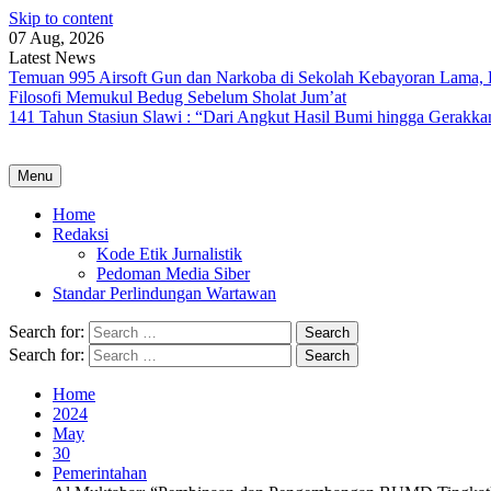
Skip to content
07 Aug, 2026
Latest News
Temuan 995 Airsoft Gun dan Narkoba di Sekolah Kebayoran Lama, 
Filosofi Memukul Bedug Sebelum Sholat Jum’at
141 Tahun Stasiun Slawi : “Dari Angkut Hasil Bumi hingga Gerakk
Menu
Home
Redaksi
Kode Etik Jurnalistik
Pedoman Media Siber
Standar Perlindungan Wartawan
Search for:
Search for:
Home
2024
May
30
Pemerintahan